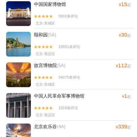
15
中国国家博物馆
¥
起
5902条评论


北京·东城区
30
颐和园
(5A)
¥
起
33691条评论


北京·海淀区
112
故宫博物院
(5A)
¥
起
54075条评论


北京·东城区
1
中国人民革命军事博物馆
¥
起
1919条评论


北京·海淀区
339
北京欢乐谷
(4A)
¥
起