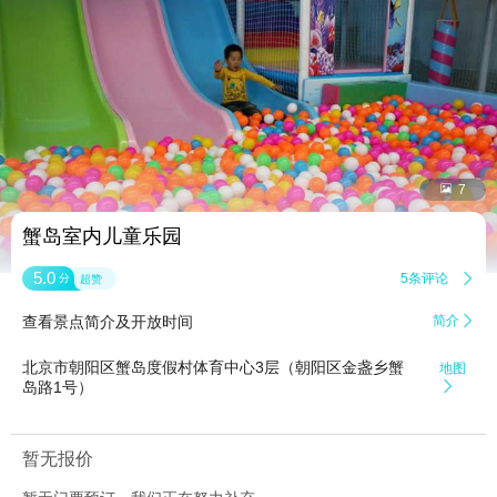


7
蟹岛室内儿童乐园
5.0
5条评论

分
超赞
查看景点简介及开放时间
简介

北京市朝阳区蟹岛度假村体育中心3层（朝阳区金盏乡蟹
地图
岛路1号）

暂无报价