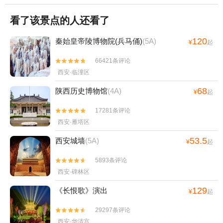
看了该景点的人还看了
120
秦始皇帝陵博物院(兵马俑)
(5A)
¥
起
66421条评论


西安·临潼区
68
陕西历史博物馆
(4A)
¥
起
17281条评论


西安·雁塔区
53.5
西安城墙
(5A)
¥
起
5893条评论


西安·碑林区
129
《长恨歌》演出
¥
起
29297条评论


西安·华清宫