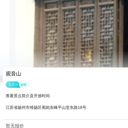
观音山
5.0
分
超赞
查看景点简介及开放时间
江苏省扬州市维扬区蜀岗东峰平山堂东路18号
暂无报价