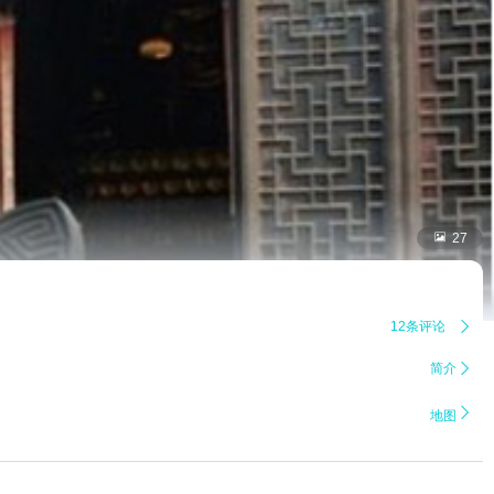

27
12条评论

简介


地图