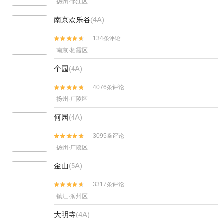
扬州·邗江区
南京欢乐谷
(4A)
134条评论


南京·栖霞区
个园
(4A)
4076条评论


扬州·广陵区
何园
(4A)
3095条评论


扬州·广陵区
金山
(5A)
3317条评论


镇江·润州区
大明寺
(4A)