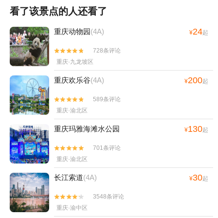
看了该景点的人还看了
24
重庆动物园
(4A)
¥
起
728条评论


重庆·九龙坡区
200
重庆欢乐谷
(4A)
¥
起
589条评论


重庆·渝北区
130
重庆玛雅海滩水公园
¥
起
701条评论


重庆·渝北区
30
长江索道
(4A)
¥
起
3548条评论


重庆·渝中区