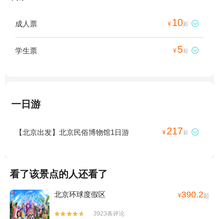
10
成人票

¥
起
5
学生票

¥
起
一日游
217
【北京出发】北京民俗博物馆1日游

¥
起
看了该景点的人还看了
390.2
北京环球度假区
¥
起
3923条评论

