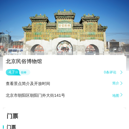


17
北京民俗博物馆
4.7
0条评论

分
很棒
查看景点简介及开放时间
简介


北京市朝阳区朝阳门外大街141号
地图
门票
门票