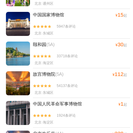
北京·通州区
15
中国国家博物馆
¥
起
5947条评论


北京·东城区
30
颐和园
(5A)
¥
起
33718条评论


北京·海淀区
112
故宫博物院
(5A)
¥
起
54137条评论


北京·东城区
1
中国人民革命军事博物馆
¥
起
1924条评论


北京·海淀区