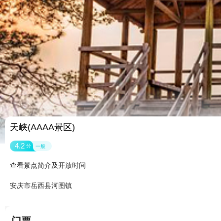
天峡(AAAA景区)
4.2
分
一般
查看景点简介及开放时间
安庆市岳西县河图镇