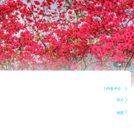

77
149条评论

简介


地图