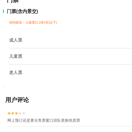
门票
门票(含内景交)
优待政策：儿童票(1.2米(含)以下)
成人票
儿童票
老人票
用户评论


网上预订还是要去售票窗口排队更换纸质票