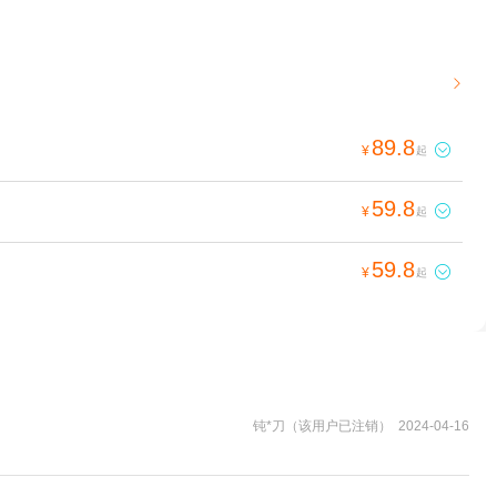

89.8

¥
起
59.8

¥
起
59.8

¥
起
钝*刀（该用户已注销） 2024-04-16