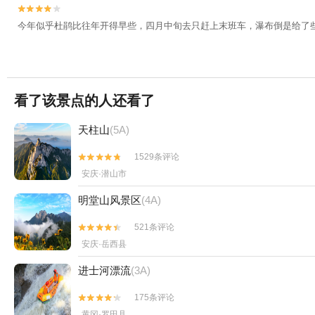


今年似乎杜鹃比往年开得早些，四月中旬去只赶上末班车，瀑布倒是给了
看了该景点的人还看了
天柱山
(5A)
1529条评论


安庆·潜山市
明堂山风景区
(4A)
521条评论


安庆·岳西县
进士河漂流
(3A)
175条评论


黄冈·罗田县