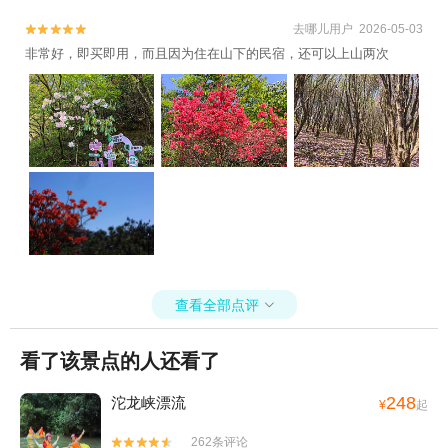
去哪儿用户 2026-05-03


非常好，即买即用，而且因为住在山下的民宿，还可以上山两次
查看全部点评

看了该景点的人还看了
248
沱龙峡漂流
¥
起
262条评论

