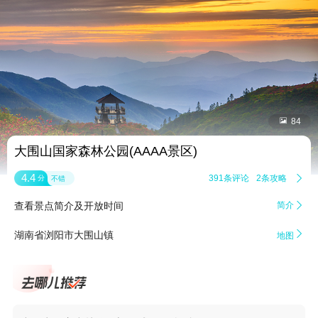


84
大围山国家森林公园(AAAA景区)
4.4
391条评论
2条攻略

分
不错
查看景点简介及开放时间
简介


湖南省浏阳市大围山镇
地图