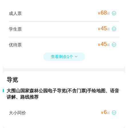
68
成人票

¥
起
45
学生票

¥
起
45
优待票

¥
起
查看剩余1个

导览
大围山国家森林公园电子导览(不含门票)手绘地图、语音
讲解、路线推荐
6
大小同价

¥
起