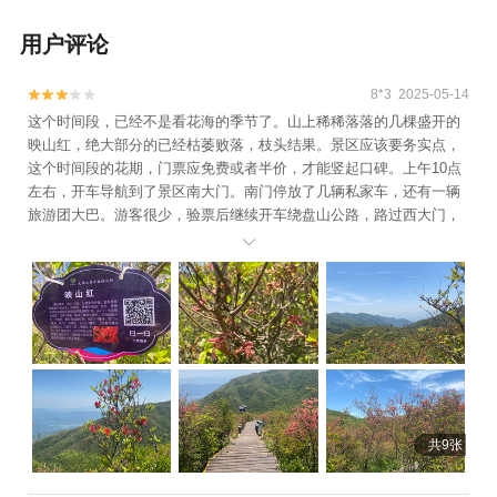
用户评论
8*3 2025-05-14


这个时间段，已经不是看花海的季节了。山上稀稀落落的几棵盛开的
映山红，绝大部分的已经枯萎败落，枝头结果。景区应该要务实点，
这个时间段的花期，门票应免费或者半价，才能竖起口碑。上午10点
左右，开车导航到了景区南大门。南门停放了几辆私家车，还有一辆
旅游团大巴。游客很少，验票后继续开车绕盘山公路，路过西大门，
再继续绕路，直至开到红莲寺停车场。阳光暴晒，但是山风清凉。停

车后买了20元往返的景区游览大巴到达七星酒店的停车场，车程不到1
0分钟。景区有几条线路，铺设木栈道，打着遮阳伞，在过季的花期里
寻找还有盛开的映山红。一路前行，零零落落，几株而已。兴味索
然，上山车行40分钟原路下山车行35分钟，游览60分钟，结束此行。
共9张