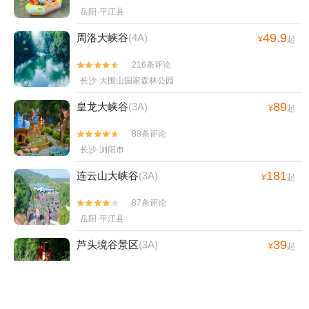
岳阳·平江县
49.9
周洛大峡谷
(4A)
¥
起
216条评论


长沙·大围山国家森林公园
89
皇龙大峡谷
(3A)
¥
起
88条评论


长沙·浏阳市
181
连云山大峡谷
(3A)
¥
起
87条评论


岳阳·平江县
39
芦头境谷景区
(3A)
¥
起
0条评论


岳阳·平江县