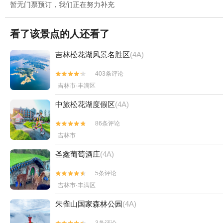
暂无门票预订，我们正在努力补充
看了该景点的人还看了
吉林松花湖风景名胜区
(4A)
403条评论


吉林市·丰满区
中旅松花湖度假区
(4A)
86条评论


吉林市
圣鑫葡萄酒庄
(4A)
5条评论


吉林市·丰满区
朱雀山国家森林公园
(4A)