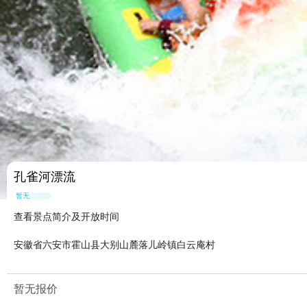
孔雀河漂流
暂无点评
查看景点简介及开放时间
安徽省六安市霍山县大别山麓落儿岭镇白云庵村
暂无报价