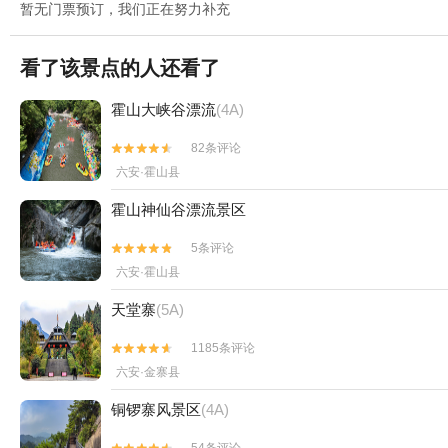
暂无门票预订，我们正在努力补充
看了该景点的人还看了
霍山大峡谷漂流
(4A)
82条评论


六安·霍山县
霍山神仙谷漂流景区
5条评论


六安·霍山县
天堂寨
(5A)
1185条评论


六安·金寨县
铜锣寨风景区
(4A)