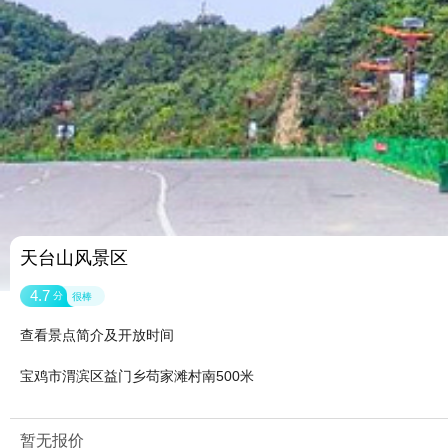
天台山风景区
4.7
分
很棒
查看景点简介及开放时间
宝鸡市渭滨区益门乡苟家滩村南500米
暂无报价