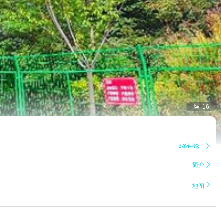

16
8条评论

简介


地图