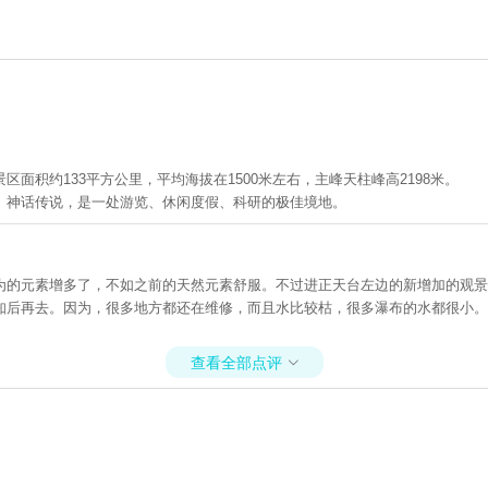
区面积约133平方公里，平均海拔在1500米左右，主峰天柱峰高2198米
、神话传说，是一处游览、休闲度假、科研的极佳境地。
为的元素增多了，不如之前的天然元素舒服。不过进正天台左边的新增加的观景
知后再去。因为，很多地方都还在维修，而且水比较枯，很多瀑布的水都很小。
查看全部点评
