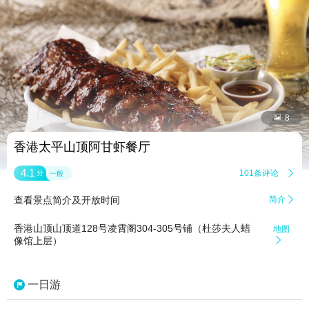


8
香港太平山顶阿甘虾餐厅
4.1
101条评论

分
一般
查看景点简介及开放时间
简介

香港山顶山顶道128号凌霄阁304-305号铺（杜莎夫人蜡
地图
像馆上层）

一日游