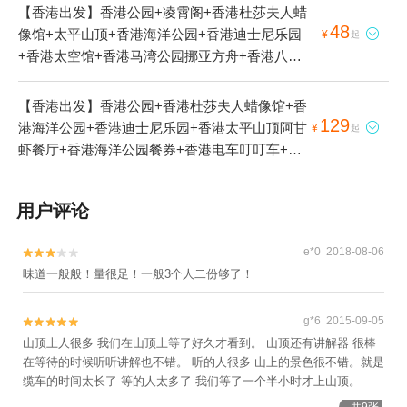
【香港出发】香港公园+凌霄阁+香港杜莎夫人蜡
48
像馆+太平山顶+香港海洋公园+香港迪士尼乐园

¥
起
+香港太空馆+香港马湾公园挪亚方舟+香港八达
通+香港地铁通+凌霄阁摩天台428+香港太平山
顶阿甘虾餐厅+香港太平山顶越滋味餐券+香港石
【香港出发】香港公园+香港杜莎夫人蜡像馆+香
板桥+香港本地玩乐+香港大学+香港港澳码头
129
港海洋公园+香港迪士尼乐园+香港太平山顶阿甘

¥
起
+香港迪士尼乐园度假区酒店+香港太平山顶 -第
虾餐厅+香港海洋公园餐券+香港电车叮叮车+香
六代山顶缆车套票或凌霄阁摩天台428+香港渔人
港摩天轮+香港大学+香港迪士尼乐园度假区酒店
码头+山顶缆车+山顶凌霄阁摩天台428+跑马地
+香港海洋公园水上乐园+香港渔人码头+香港海
用户评论
马场1日游
洋公园登山缆车1日游
e*0 2018-08-06


味道一般般！量很足！一般3个人二份够了！
g*6 2015-09-05


山顶上人很多 我们在山顶上等了好久才看到。 山顶还有讲解器 很棒
在等待的时候听听讲解也不错。 听的人很多 山上的景色很不错。就是
缆车的时间太长了 等的人太多了 我们等了一个半小时才上山顶。