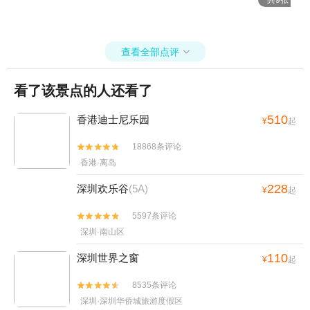
共9张
查看全部点评

看了该景点的人还看了
510
香港迪士尼乐园
¥
起
18868条评论


香港·离岛
228
深圳欢乐谷
(5A)
¥
起
5597条评论


深圳·南山区
110
深圳世界之窗
¥
起
8535条评论


深圳·深圳华侨城旅游度假区