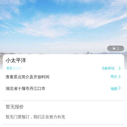


1
小太平洋
0条评论

暂无点评
查看景点简介及开放时间
简介


湖北省十堰市丹江口市
地图
暂无报价
暂无门票预订，我们正在努力补充