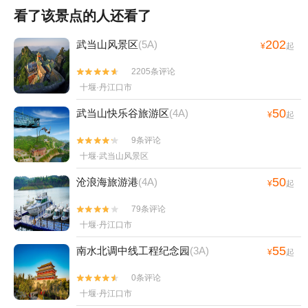
看了该景点的人还看了
202
武当山风景区
(5A)
¥
起
2205条评论


十堰·丹江口市
50
武当山快乐谷旅游区
(4A)
¥
起
9条评论


十堰·武当山风景区
50
沧浪海旅游港
(4A)
¥
起
79条评论


十堰·丹江口市
55
南水北调中线工程纪念园
(3A)
¥
起
0条评论


十堰·丹江口市