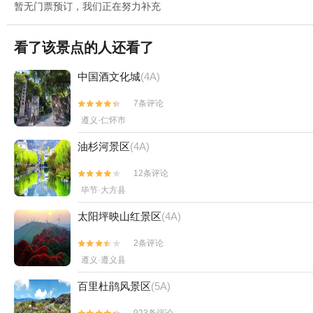
暂无门票预订，我们正在努力补充
看了该景点的人还看了
中国酒文化城
(4A)
7条评论


遵义·仁怀市
油杉河景区
(4A)
12条评论


毕节·大方县
太阳坪映山红景区
(4A)
2条评论


遵义·遵义县
百里杜鹃风景区
(5A)