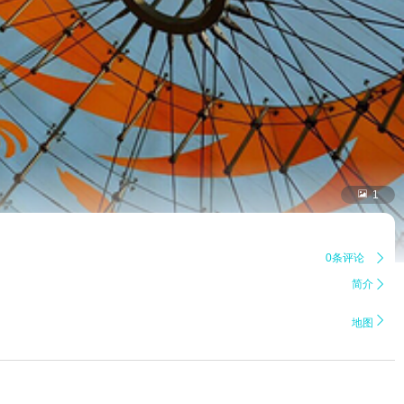

1
0条评论

简介


地图