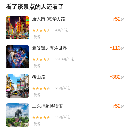
看了该景点的人还看了
52
唐人街 (耀华力路)
¥
起
4条评论


曼谷
113
曼谷暹罗海洋世界
¥
起
2204条评论


曼谷
382
考山路
¥
起
23条评论


曼谷
52
三头神象博物馆
¥
起
35条评论


曼谷