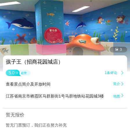


3
孩子王（招商花园城店）
5.0
1条评论

分
超赞
查看景点简介及开放时间
简介


江苏省南京市栖霞区马群新街1号马群地铁站花园城3楼
地图
暂无报价
暂无门票预订，我们正在努力补充