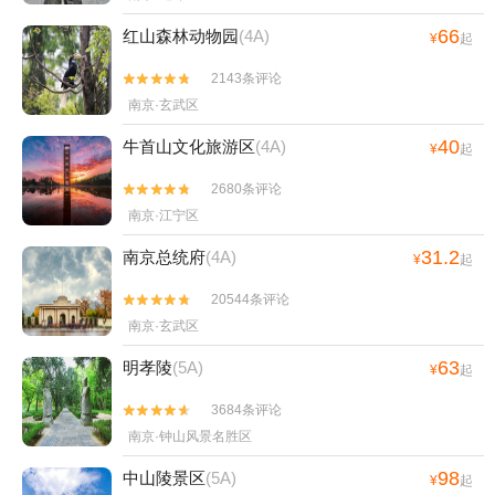
66
红山森林动物园
(4A)
¥
起
2143条评论


南京·玄武区
40
牛首山文化旅游区
(4A)
¥
起
2680条评论


南京·江宁区
31.2
南京总统府
(4A)
¥
起
20544条评论


南京·玄武区
63
明孝陵
(5A)
¥
起
3684条评论


南京·钟山风景名胜区
98
中山陵景区
(5A)
¥
起