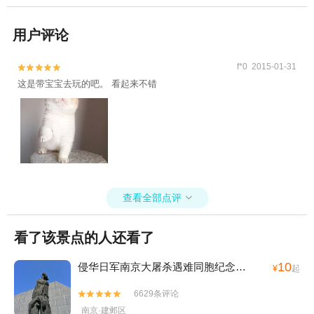
用户评论
f*0 2015-01-31


这是带宝宝去玩的吧。 看起来不错
查看全部点评

看了该景点的人还看了
10
侵华日军南京大屠杀遇难同胞纪念馆
(4A)
¥
起
6629条评论


南京·建邺区