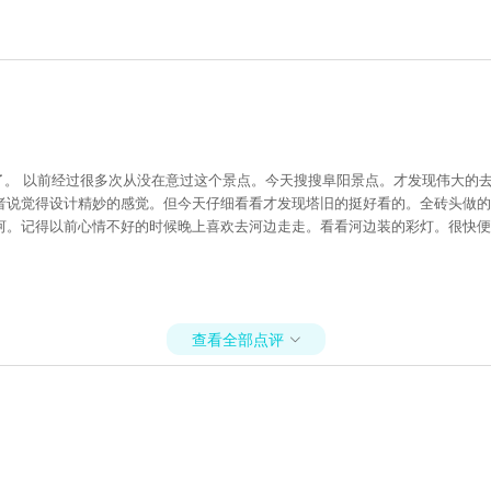
看到了。 以前经过很多次从没在意过这个景点。今天搜搜阜阳景点。才发现伟大
者说觉得设计精妙的感觉。但今天仔细看看才发现塔旧的挺好看的。全砖头做的
河。记得以前心情不好的时候晚上喜欢去河边走走。看看河边装的彩灯。很快便
查看全部点评
