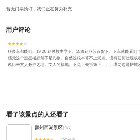
暂无门票预订，我们正在努力补充
用户评论


很多车都能到。19 20 到民族中学下。15路到燕莎百货下。下车就能
感觉这个奎星楼必然不是凡物。自然这根本算不上景点。没有任何壮观或
说历来文人必拜之地。文人的福地。不免上去祈祷下。。。塔两边是护城
看了该景点的人还看了
颍州西湖景区
(4A)
12条评论

