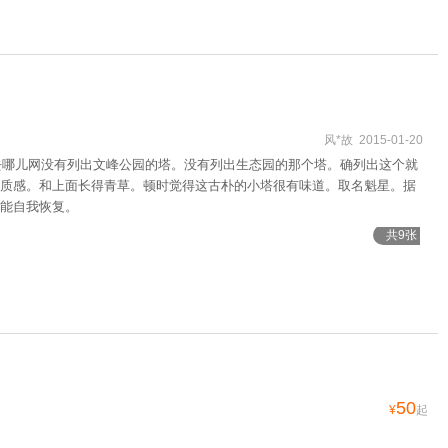
风*故 2015-01-20
的去哪儿网没有列出文峰公园的塔。没有列出生态园的那个塔。确列出这个就
质感。和上面长得青草。顿时觉得这古朴的小塔很有味道。取名魁星。据
能自我恢复。
共9张
50
¥
起