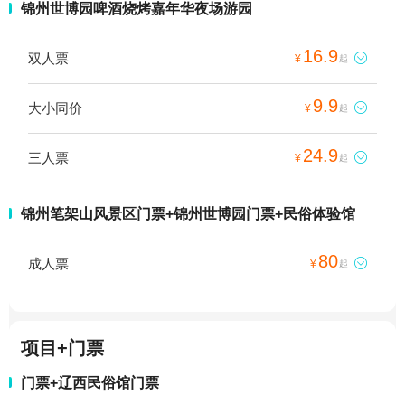
锦州世博园啤酒烧烤嘉年华夜场游园
16.9
双人票

¥
起
9.9
大小同价

¥
起
24.9
三人票

¥
起
锦州笔架山风景区门票+锦州世博园门票+民俗体验馆
80
成人票

¥
起
项目+门票
门票+辽西民俗馆门票