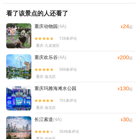
看了该景点的人还看了
24
重庆动物园
(4A)
¥
起
728条评论


重庆·九龙坡区
200
重庆欢乐谷
(4A)
¥
起
589条评论


重庆·渝北区
130
重庆玛雅海滩水公园
¥
起
701条评论


重庆·渝北区
30
长江索道
(4A)
¥
起
3548条评论


重庆·渝中区