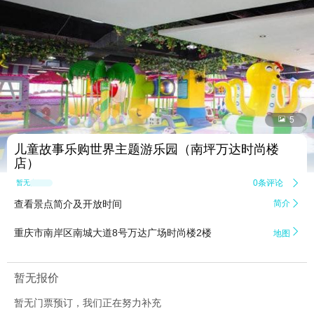


5
儿童故事乐购世界主题游乐园（南坪万达时尚楼
店）
0条评论

暂无点评
查看景点简介及开放时间
简介


重庆市南岸区南城大道8号万达广场时尚楼2楼
地图
暂无报价
暂无门票预订，我们正在努力补充