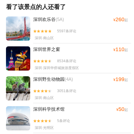
看了该景点的人还看了
260
深圳欢乐谷
(5A)
¥
起
5597条评论


深圳·南山区
110
深圳世界之窗
¥
起
8534条评论


深圳·深圳华侨城旅游度假区
199
深圳野生动物园
(4A)
¥
起
3051条评论


深圳·南山区
50
深圳科学技术馆
¥
起
5条评论


深圳·光明区