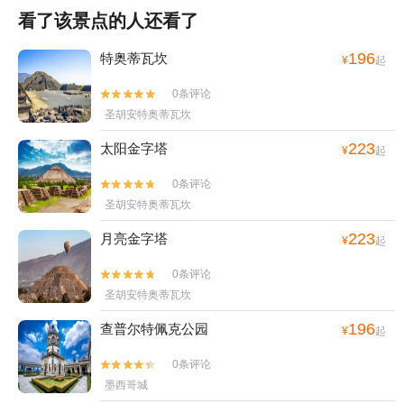
看了该景点的人还看了
196
特奥蒂瓦坎
¥
起
0条评论


圣胡安特奥蒂瓦坎
223
太阳金字塔
¥
起
0条评论


圣胡安特奥蒂瓦坎
223
月亮金字塔
¥
起
0条评论


圣胡安特奥蒂瓦坎
196
查普尔特佩克公园
¥
起
0条评论


墨西哥城