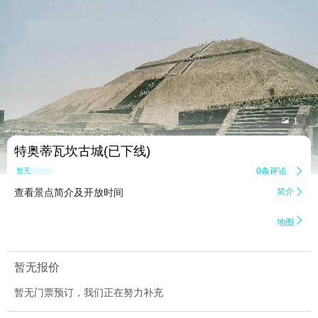


1
特奥蒂瓦坎古城(已下线)
0条评论

暂无点评
查看景点简介及开放时间
简介


地图
暂无报价
暂无门票预订，我们正在努力补充