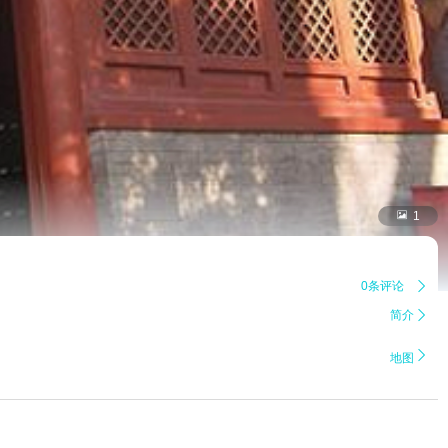

1
0条评论

简介


地图