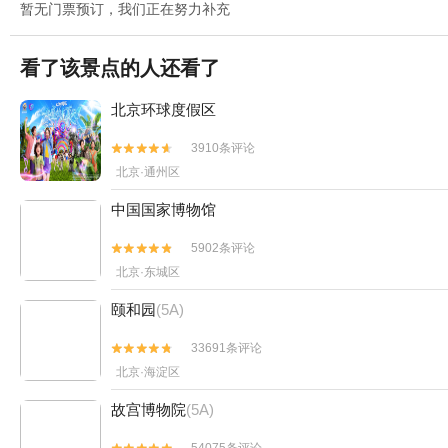
暂无门票预订，我们正在努力补充
看了该景点的人还看了
北京环球度假区
3910条评论


北京·通州区
中国国家博物馆
5902条评论


北京·东城区
颐和园
(5A)
33691条评论


北京·海淀区
故宫博物院
(5A)