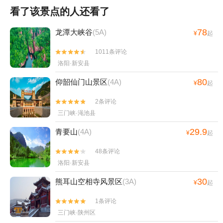
看了该景点的人还看了
78
龙潭大峡谷
(5A)
¥
起
1011条评论


洛阳·新安县
80
仰韶仙门山景区
(4A)
¥
起
2条评论


三门峡·渑池县
29.9
青要山
(4A)
¥
起
48条评论


洛阳·新安县
30
熊耳山空相寺风景区
(3A)
¥
起
1条评论


三门峡·陕州区