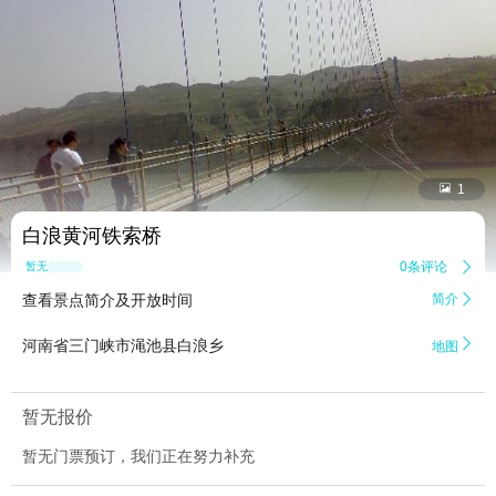


1
白浪黄河铁索桥
0条评论

暂无点评
查看景点简介及开放时间
简介


河南省三门峡市渑池县白浪乡
地图
暂无报价
暂无门票预订，我们正在努力补充