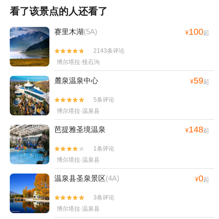
看了该景点的人还看了
100
赛里木湖
(5A)
¥
起
2143条评论


博尔塔拉·怪石沟
59
麓泉温泉中心
¥
起
5条评论


博尔塔拉·温泉县
148
芭提雅圣境温泉
¥
起
1条评论


博尔塔拉·温泉县
0
温泉县圣泉景区
(4A)
¥
起
3条评论


博尔塔拉·温泉县