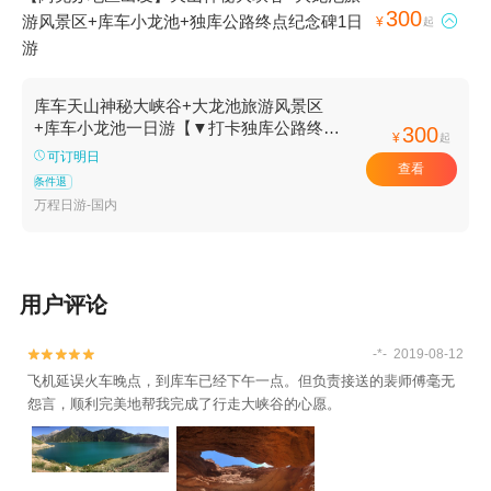
300
游风景区+库车小龙池+独库公路终点纪念碑1日

¥
起
游
库车天山神秘大峡谷+大龙池旅游风景区
+库车小龙池一日游【▼打卡独库公路终
300
¥
起
点、克孜利亚胜景等奇观！】
可订明日
查看
条件退
万程日游-国内
用户评论
-*- 2019-08-12


飞机延误火车晚点，到库车已经下午一点。但负责接送的裴师傅毫无
怨言，顺利完美地帮我完成了行走大峡谷的心愿。