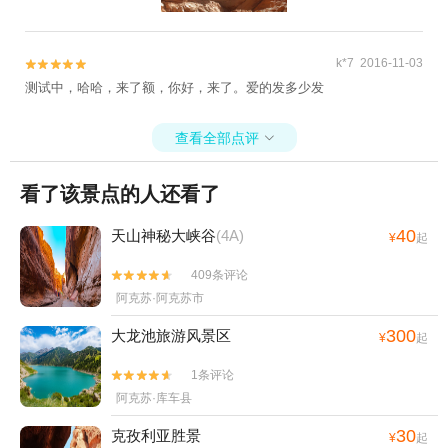
k*7 2016-11-03


测试中，哈哈，来了额，你好，来了。爱的发多少发
查看全部点评

看了该景点的人还看了
40
天山神秘大峡谷
(4A)
¥
起
409条评论


阿克苏·阿克苏市
300
大龙池旅游风景区
¥
起
1条评论


阿克苏·库车县
30
克孜利亚胜景
¥
起