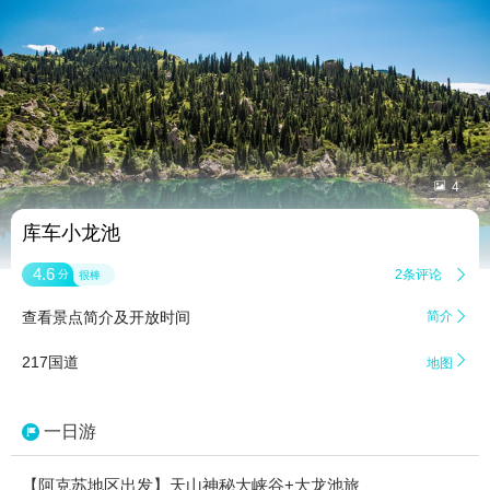


4
库车小龙池
4.6
2条评论

分
很棒
查看景点简介及开放时间
简介


217国道
地图
一日游
【阿克苏地区出发】天山神秘大峡谷+大龙池旅