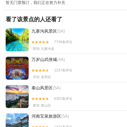
暂无门票预订，我们正在努力补充
看了该景点的人还看了
九寨沟风景区
(5A)
7749条评论


阿坝·九寨沟县
万岁山武侠城
(4A)
1237条评论


开封·龙亭区
泰山风景区
(5A)
6302条评论


泰安·泰山区
河南宝泉旅游区
(5A)