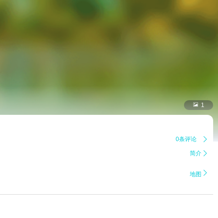

1
0条评论

简介


地图