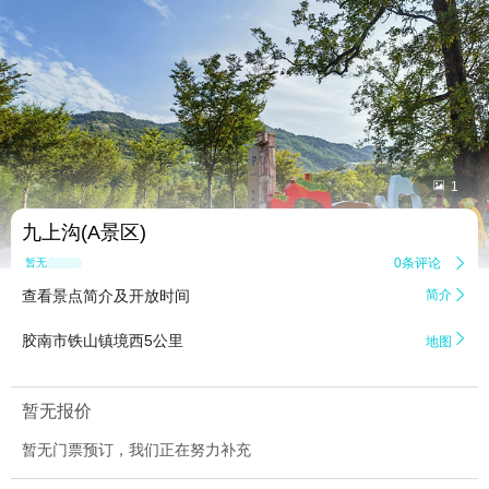


1
九上沟(A景区)
0条评论

暂无点评
查看景点简介及开放时间
简介


胶南市铁山镇境西5公里
地图
暂无报价
暂无门票预订，我们正在努力补充