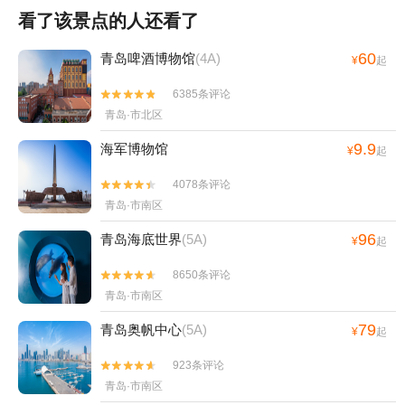
看了该景点的人还看了
60
青岛啤酒博物馆
(4A)
¥
起
6385条评论


青岛·市北区
9.9
海军博物馆
¥
起
4078条评论


青岛·市南区
96
青岛海底世界
(5A)
¥
起
8650条评论


青岛·市南区
79
青岛奥帆中心
(5A)
¥
起
923条评论


青岛·市南区