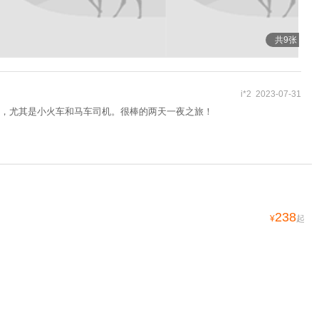
共9张
i*2 2023-07-31
，尤其是小火车和马车司机。很棒的两天一夜之旅！
238
¥
起
58.8
¥
起