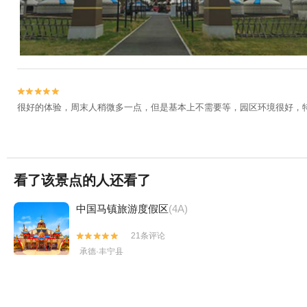


很好的体验，周末人稍微多一点，但是基本上不需要等，园区环境很好，
看了该景点的人还看了
中国马镇旅游度假区
(4A)
21条评论


承德·丰宁县
滦河神韵
(4A)
117条评论

