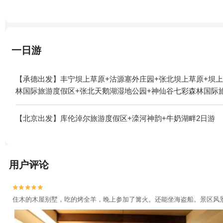
一日游
【承德出发】丰宁坝上草原+沽源塞外庄园+张北坝上草原+坝
林国际旅游度假区+张北天鹅湖湿地公园+神仙谷七彩森林国际旅
【北京出发】库伦淖尔旅游度假区+滦河神韵+牛奶湖畔2日游
用户评论


住木的木屋别墅，吃的烤全羊，晚上参加了篝火。还能坐海盗船。景区风