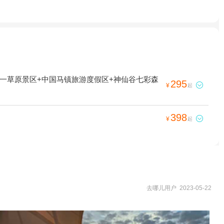
一草原景区+中国马镇旅游度假区+神仙谷七彩森
295

¥
起
398

¥
起
去哪儿用户 2023-05-22