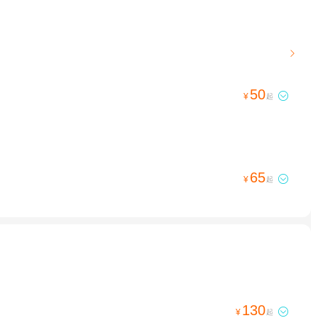

50

¥
起
65

¥
起
130

¥
起