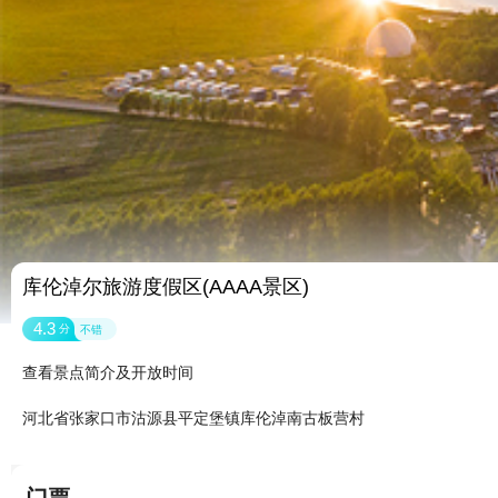
库伦淖尔旅游度假区(AAAA景区)
4.3
分
不错
查看景点简介及开放时间
河北省张家口市沽源县平定堡镇库伦淖南古板营村