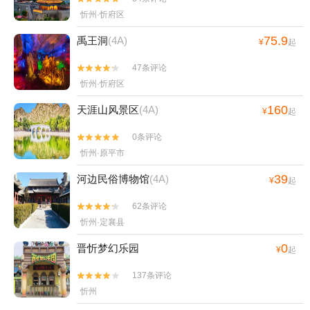
忻州·忻府区
75.9
禹王洞
(4A)
¥
起
47条评论


忻州·忻府区
160
天涯山风景区
(4A)
¥
起
0条评论


忻州·原平市
39
河边民俗博物馆
(4A)
¥
起
62条评论


忻州·定襄县
0
晋忻梦幻乐园
¥
起
137条评论


忻州