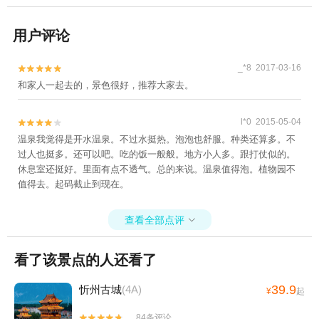
用户评论
_*8 2017-03-16


和家人一起去的，景色很好，推荐大家去。
l*0 2015-05-04


温泉我觉得是开水温泉。不过水挺热。泡泡也舒服。种类还算多。不
过人也挺多。还可以吧。吃的饭一般般。地方小人多。跟打仗似的。
休息室还挺好。里面有点不透气。总的来说。温泉值得泡。植物园不
值得去。起码截止到现在。
查看全部点评

看了该景点的人还看了
39.9
忻州古城
(4A)
¥
起
84条评论

