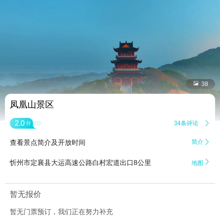


38
凤凰山景区
2.0
34条评论

分
查看景点简介及开放时间
简介


忻州市定襄县大运高速公路白村宏道出口8公里
地图
暂无报价
暂无门票预订，我们正在努力补充