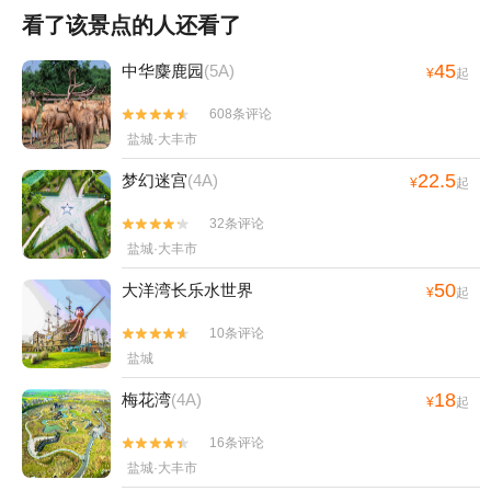
看了该景点的人还看了
45
中华麋鹿园
(5A)
¥
起
608条评论


盐城·大丰市
22.5
梦幻迷宫
(4A)
¥
起
32条评论


盐城·大丰市
50
大洋湾长乐水世界
¥
起
10条评论


盐城
18
梅花湾
(4A)
¥
起
16条评论


盐城·大丰市