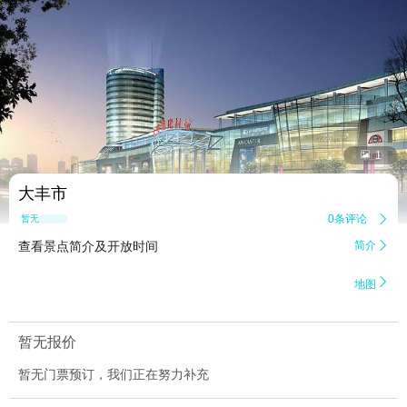


1
大丰市
0条评论

暂无点评
查看景点简介及开放时间
简介


地图
暂无报价
暂无门票预订，我们正在努力补充