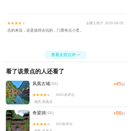
景区+陡坡塘瀑布+万峰林景区+金海雪山+铜
仁古城+黔南掌布风景区+黄平浪洞森林温泉
+贵州梵净山佛教文化苑+玉舍国家森林公园
+紫林山国际旅游度假区+瑶山古寨+云林仙
去哪儿用户 2026-08-05


境+朱砂古镇+双乳峰景区+大明边城+黄果树
总的来说，还是值得去玩的，门票有点小贵。
碑林+乌江山峡+㵲阳河风景名胜区-已下线
+三岔湖+黄果树水帘洞+贵州宣慰府+潜龙洞
+铜仁大峡谷+马岭河峡谷漂流+乌江源百里
查看全部点评

画廊+云龙洞+毕节黔西景区+织金大峡谷+红
果树+贵州黔东南旅游直通车+云舍景区+乌
看了该景点的人还看了
蒙大草原+西江苗族博物馆+镇远石屏山+油
杉河景区+乌江夜游明珠2号+斗篷山温泉+寨
45
凤凰古城
(5A)
¥
起
沙侗寨+黔南本地玩乐+巫山峡谷旅游景区
+西江乌利大峡谷漂流+丹寨万达小镇+红水
4441条评论


河+独山天洞景区+福泉古城文化旅游景区
湘西·凤凰县
+二十四道拐+都匀秦汉影视城+云谷生态园
98
奇梁洞
(4A)
+中华民俗欢乐谷+恐龙乐园+贵州九仙旅游
¥
起
景区+杉木湖景区+梅花山旅游景区+野玉海
403条评论


玻璃天桥+高荡千年布依古寨文化旅游景区
湘西·凤凰县