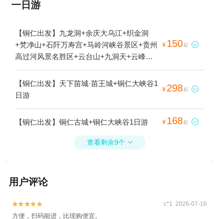
一日游
【铜仁出发】九龙洞+余庆大乌江+织金洞
150
+梵净山+石阡万寿宫+马岭河峡谷景区+贵州

¥
起
高过河风景名胜区+云台山+九洞天+云峰屯
堡景区+荔波樟江风景名胜区+杉木河漂流
+百里杜鹃风景区+西江温泉度假村+青龙洞
【铜仁出发】天下苗城·苗王城+铜仁大峡谷1
298

¥
起
+斗篷山景区+黔南蛤蚌河+黄果树景区+妥乐
日游
古银杏+乌江小山城+天下苗城·苗王城+镇远
古城+郎德苗寨景区+贞丰三岔河+下司古镇
168
【铜仁出发】铜仁古城+铜仁大峡谷1日游

¥
起
+旧州古镇+上舞阳河风景区+天星桥景区+乌
江渡+隆里古城+肇兴侗寨+天龙屯堡景区+重
查看剩余9个

庆乌江龚滩旅游度假区+黔东南州民族博物馆
+剑河仰阿莎温泉小镇+岜沙苗寨+荔波茂兰
自然保护区+贵州龙里大草原景区+大洞竹海
用户评论
+铜仁文笔峰+㵲阳河风景名胜区+西江千户
苗寨+乌江+红云金顶+荔波小七孔景区+黄果
c*1 2026-07-16


树漂流+黄果树神龙洞+万峰湖+荔波大七孔
方便，扫码能进，比现购便宜。