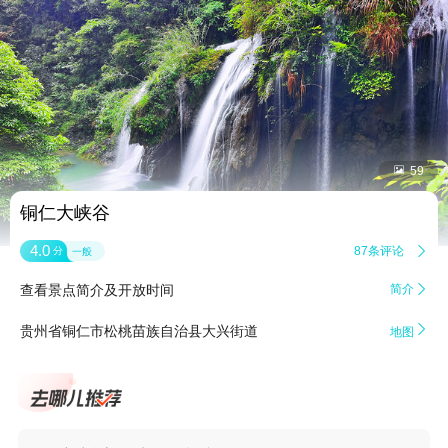


59
铜仁大峡谷
4.0
87条评论

分
一般
查看景点简介及开放时间
简介


贵州省铜仁市松桃苗族自治县大兴街道
地图