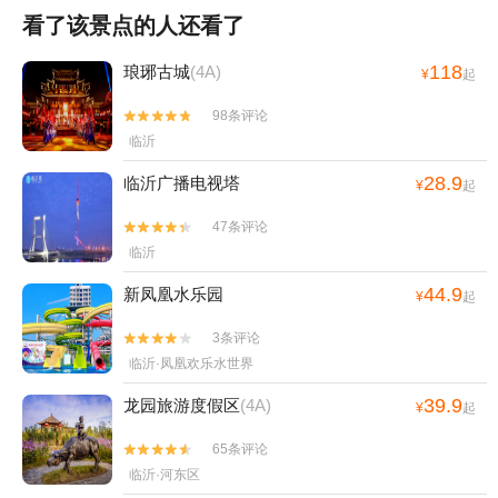
看了该景点的人还看了
118
琅琊古城
(4A)
¥
起
98条评论


临沂
28.9
临沂广播电视塔
¥
起
47条评论


临沂
44.9
新凤凰水乐园
¥
起
3条评论


临沂·凤凰欢乐水世界
39.9
龙园旅游度假区
(4A)
¥
起
65条评论


临沂·河东区