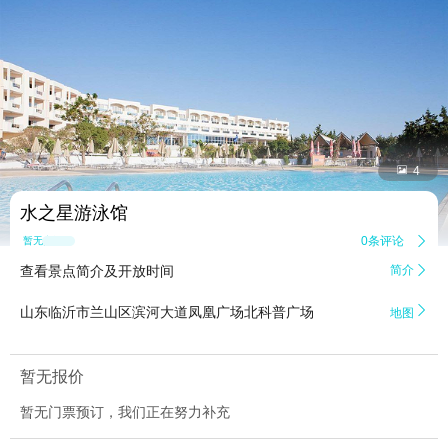


4
水之星游泳馆
0条评论

暂无点评
查看景点简介及开放时间
简介


山东临沂市兰山区滨河大道凤凰广场北科普广场
地图
暂无报价
暂无门票预订，我们正在努力补充