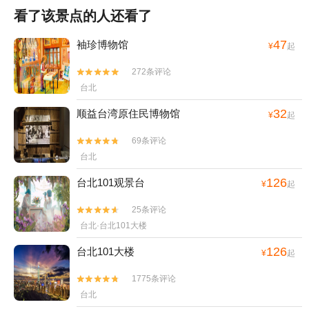
看了该景点的人还看了
47
袖珍博物馆
¥
起
272条评论


台北
32
顺益台湾原住民博物馆
¥
起
69条评论


台北
126
台北101观景台
¥
起
25条评论


台北·台北101大楼
126
台北101大楼
¥
起
1775条评论


台北