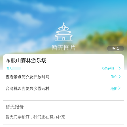


1
东眼山森林游乐场
0条评论

暂无点评
查看景点简介及开放时间
简介


台湾桃园县复兴乡霞云村
地图
暂无报价
暂无门票预订，我们正在努力补充