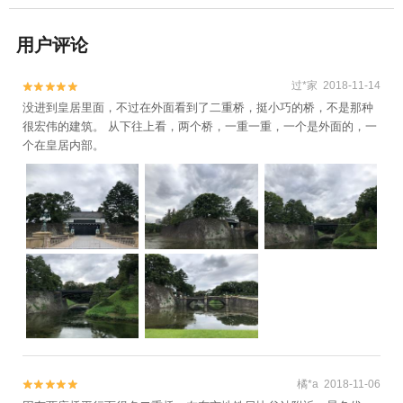
用户评论
过*家 2018-11-14


没进到皇居里面，不过在外面看到了二重桥，挺小巧的桥，不是那种
很宏伟的建筑。 从下往上看，两个桥，一重一重，一个是外面的，一
个在皇居内部。
橘*a 2018-11-06

