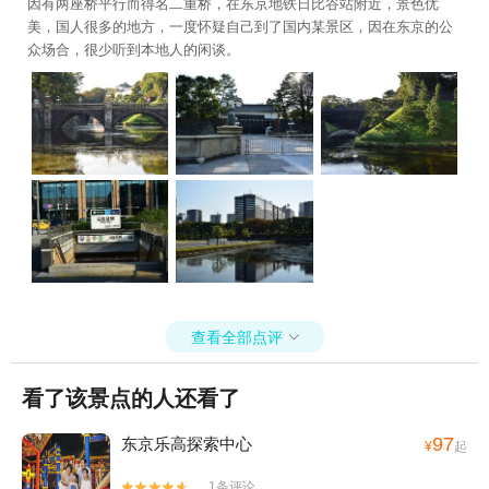
因有两座桥平行而得名二重桥，在东京地铁日比谷站附近，景色优
美，国人很多的地方，一度怀疑自己到了国内某景区，因在东京的公
众场合，很少听到本地人的闲谈。
查看全部点评

看了该景点的人还看了
97
东京乐高探索中心
¥
起
1条评论

