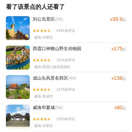
看了该景点的人还看了
39.9
刘公岛景区
(5A)
¥
起
4491条评论


威海·环翠区
175
西霞口神雕山野生动物园
¥
起
1654条评论


威海·西霞口旅游度假区
138
成山头风景名胜区
(4A)
¥
起
1379条评论


威海·荣成市
80
威海华夏城
(5A)
¥
起
1050条评论


威海·环翠区