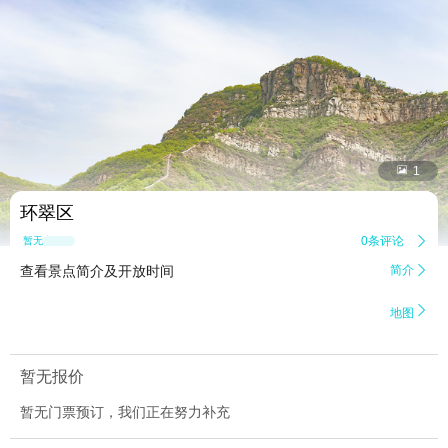


1
环翠区
0条评论

暂无点评
查看景点简介及开放时间
简介


地图
暂无报价
暂无门票预订，我们正在努力补充