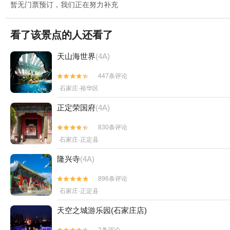
暂无门票预订，我们正在努力补充
看了该景点的人还看了
天山海世界
(4A)
447条评论


石家庄·裕华区
正定荣国府
(4A)
830条评论


石家庄·正定县
隆兴寺
(4A)
896条评论


石家庄·正定县
天空之城游乐园(石家庄店)