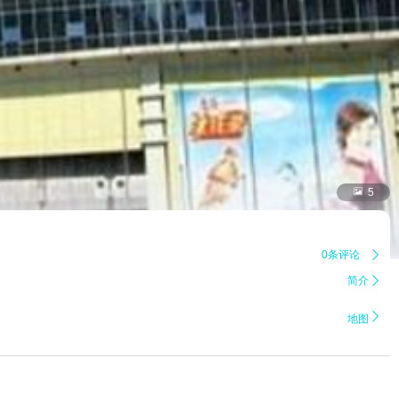

5
0条评论

简介


地图