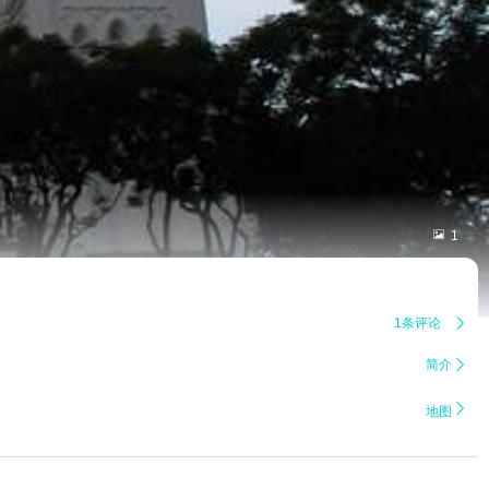

1
1条评论

简介


地图