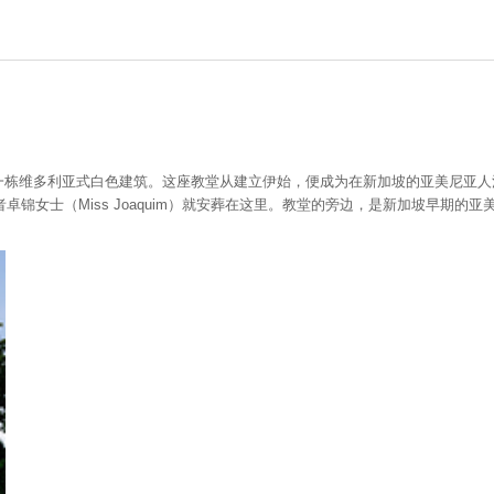
835年，是一栋维多利亚式白色建筑。这座教堂从建立伊始，便成为在新加坡的亚美
锦女士（Miss Joaquim）就安葬在这里。教堂的旁边，是新加坡早期