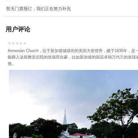
暂无门票预订，我们正在努力补充
用户评论


Armenian Church，位于新加坡城禧街的美国大使馆旁，建于1
能葬入这座教堂后院的坟场而自豪，比如新加坡的国花卓锦万代兰的发现者卓
致。