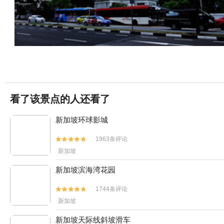
看了该景点的人还看了
新加坡环球影城
1963条评论


新加坡
新加坡滨海湾花园
1744条评论


新加坡
新加坡天际线斜坡滑车