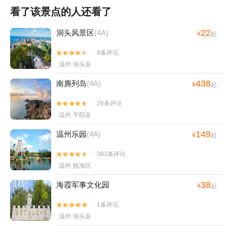
看了该景点的人还看了
22
洞头风景区
(4A)
¥
起
4条评论


温州·洞头县
438
南麂列岛
(4A)
¥
起
26条评论


温州·平阳县
149
温州乐园
(4A)
¥
起
383条评论


温州·瓯海区
38
海霞军事文化园
¥
起
1条评论


温州·洞头县