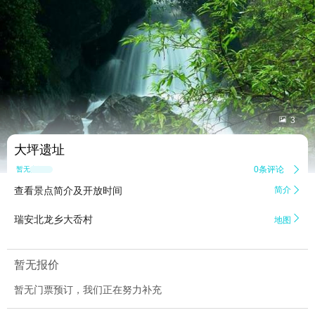


3
大坪遗址
0条评论

暂无点评
查看景点简介及开放时间
简介


瑞安北龙乡大岙村
地图
暂无报价
暂无门票预订，我们正在努力补充