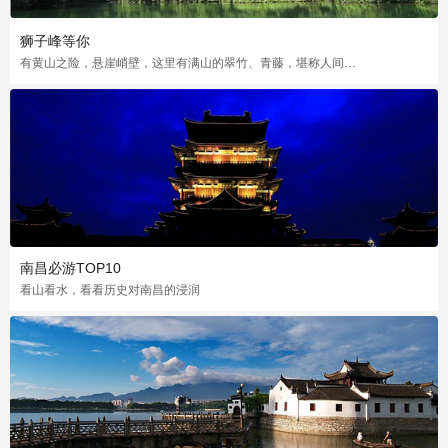
狮子峰等你
有黄山之险，悬崖峭壁，这里有满山的翠竹、青藤，堪称人间仙境世外桃源
南昌必游TOP10
看山看水，看看历史对南昌的浸润