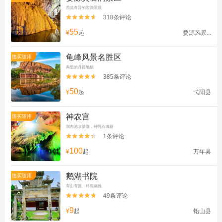
游览奇异的岩洞景观
318条评论


55
¥
起
婺源风景...
龟峰风景名胜区
随买随用
典型的丹霞地貌
385条评论


50
¥
起
弋阳县
神农宫
随买随用
洞内池水清澈，钟乳石瑰丽
1条评论


100
¥
起
万年县
鹅湖书院
随买随用
有山有溪、环境幽雅
49条评论


9
¥
起
铅山县