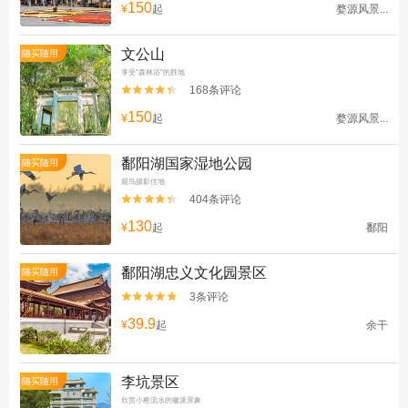
150
¥
起
婺源风景...
文公山
随买随用
享受"森林浴"的胜地
168条评论


150
¥
起
婺源风景...
鄱阳湖国家湿地公园
随买随用
观鸟摄影佳地
404条评论


130
¥
起
鄱阳
鄱阳湖忠义文化园景区
随买随用
3条评论


39.9
¥
起
余干
李坑景区
随买随用
欣赏小桥流水的徽派景象