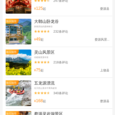
247条评论


125
¥
起
婺源县
大鄣山卧龙谷
随买随用
探索原始的森林峡谷
232条评论


49
¥
起
婺源风景...
灵山风景区
随买随用
动植物资源丰富
218条评论


75
¥
起
上饶县
五龙源漂流
随买随用
在天然山溪水中乘风破浪
340条评论


168
¥
起
婺源县
婺源灵岩洞景区
随买随用