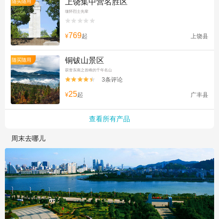
上饶集中营名胜区
随买随用
缅怀烈士先辈


769
¥
起
上饶县
铜钹山景区
随买随用
获誉东南之首峰的千年名山
3条评论


25
¥
起
广丰县
查看所有产品
周末去哪儿