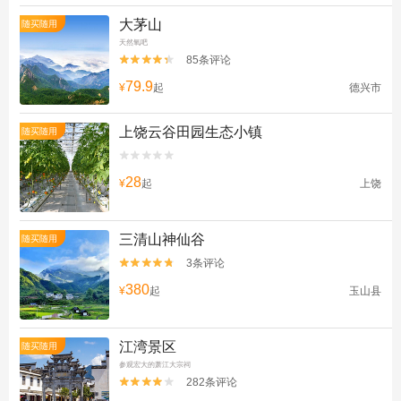
大茅山
随买随用
天然氧吧
85条评论


79.9
¥
起
德兴市
上饶云谷田园生态小镇
随买随用


28
¥
起
上饶
三清山神仙谷
随买随用
3条评论


380
¥
起
玉山县
江湾景区
随买随用
参观宏大的萧江大宗祠
282条评论

