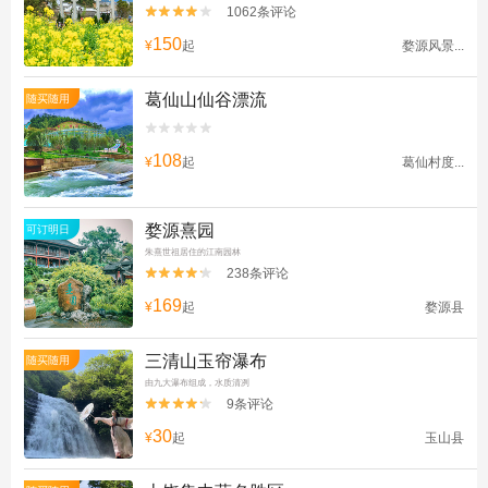
1062条评论


150
¥
起
婺源风景...
葛仙山仙谷漂流
随买随用


108
¥
起
葛仙村度...
婺源熹园
可订明日
朱熹世祖居住的江南园林
238条评论


169
¥
起
婺源县
三清山玉帘瀑布
随买随用
由九大瀑布组成，水质清冽
9条评论


30
¥
起
玉山县