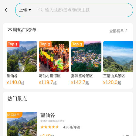

上饶
输入城市/景点/游玩主题


本周热门榜单

全部榜单
望仙谷
葛仙村度假区
婺源篁岭景区
三清山风景区
140.0
119.7
142.7
120.0
¥
起
¥
起
¥
起
¥
起
热门景点
望仙谷
随买随用
玻璃栈道俯瞰全谷绝景
428条评论

