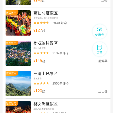
140
¥
起
上饶
葛仙村度假区
随买随用
道家仙境，融合道家的文化
293条评论


127
¥
起
铅山县
婺源篁岭景区
随买随用
高岭梯田花海
2132条评论


145
¥
起
婺源县
三清山风景区
随买随用
道教名山
2550条评论


120
¥
起
玉山县
婺女洲度假区
随买随用
融现代艺术于徽派古韵