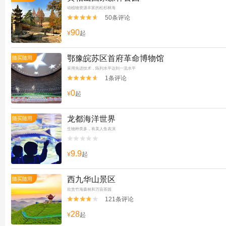
动植物资源丰富的松杉林海
50条评论


90
¥
起
鄂豫皖苏区首府革命博物馆
随买随用
采用先进技术，陈列水平达到一流水平
1条评论


0
¥
起
龙都海洋世界
随买随用
生物种类多，有美人鱼表演


9.9
¥
起
西九华山景区
随买随用
欣赏竹海森林和万亩茶园
121条评论


28
¥
起