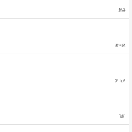
新县
浉河区
罗山县
信阳