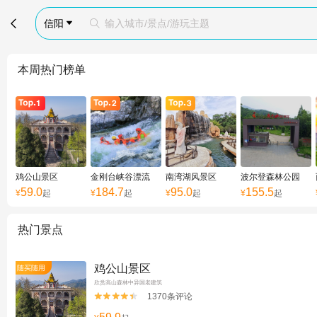

信阳
输入城市/景点/游玩主题


本周热门榜单
鸡公山景区
金刚台峡谷漂流
南湾湖风景区
波尔登森林公园
59.0
184.7
95.0
155.5
¥
起
¥
起
¥
起
¥
起
热门景点
鸡公山景区
随买随用
欣赏高山森林中异国老建筑
1370条评论

