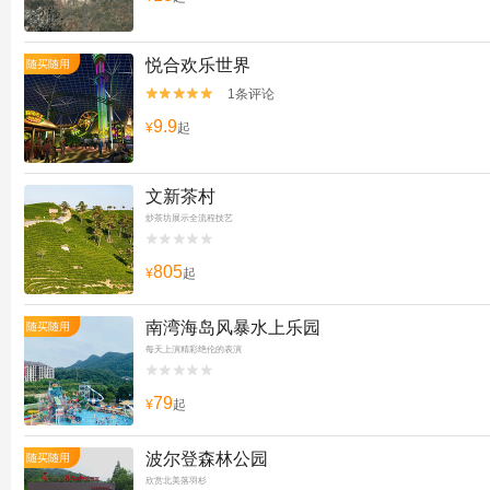
悦合欢乐世界
随买随用
1条评论


9.9
¥
起
文新茶村
炒茶坊展示全流程技艺


805
¥
起
南湾海岛风暴水上乐园
随买随用
每天上演精彩绝伦的表演


79
¥
起
波尔登森林公园
随买随用
欣赏北美落羽杉