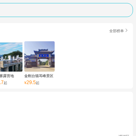

全部榜单
寨露营地
金刚台猫耳峰景区
.7
29.5
起
¥
起