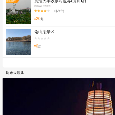
黄淮大丰收乡村世界(潢川店)
随买随用
国家3A级旅游景区
1条评论


20
¥
起
龟山湖景区


0
¥
起
周末去哪儿