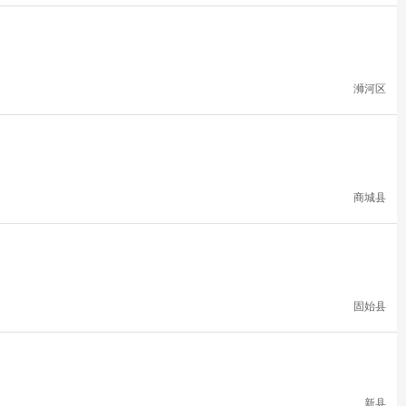
浉河区
商城县
固始县
新县