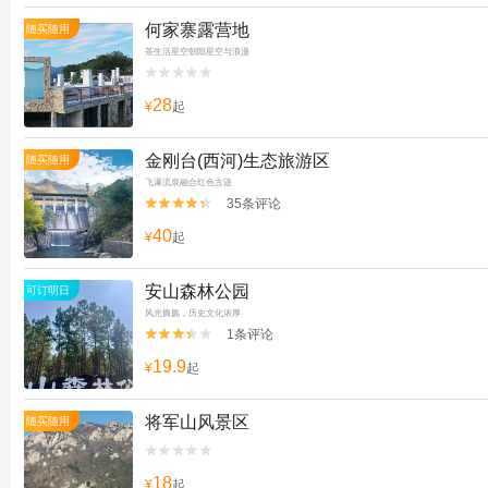
何家寨露营地
随买随用
茶生活星空朝阳星空与浪漫


28
¥
起
金刚台(西河)生态旅游区
随买随用
飞瀑流泉融合红色古迹
35条评论


40
¥
起
安山森林公园
可订明日
风光旖旎，历史文化浓厚
1条评论


19.9
¥
起
将军山风景区
随买随用


18
¥
起