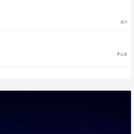
潢川
罗山县