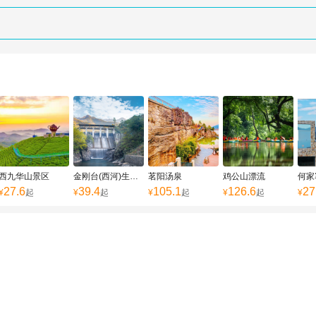
西九华山景区
金刚台(西河)生态旅游区
茗阳汤泉
鸡公山漂流
何家
27.6
39.4
105.1
126.6
27
¥
起
¥
起
¥
起
¥
起
¥