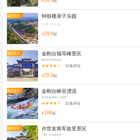
59.9
¥
起
钟鼓楼亲子乐园
随买随用


29.9
¥
起
金刚台猫耳峰景区
随买随用
瞻仰红色革命遗址
32条评论


29.9
¥
起
金刚台峡谷漂流
随买随用
有景色各异的十八怪潭
31条评论


188
¥
起
许世友将军故里景区
随买随用
了解一代名将生平