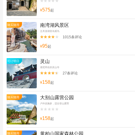


575
¥
起
南湾湖风景区
随买随用
泛舟游湖登岛观鸟
1015条评论


95
¥
起
灵山
可订明日
僧尼同在的灵山寺
27条评论


158
¥
起
大别山露营公园
随买随用
户外设施多，适合登山露营


158
¥
起
黄柏山国家森林公园
随买随用