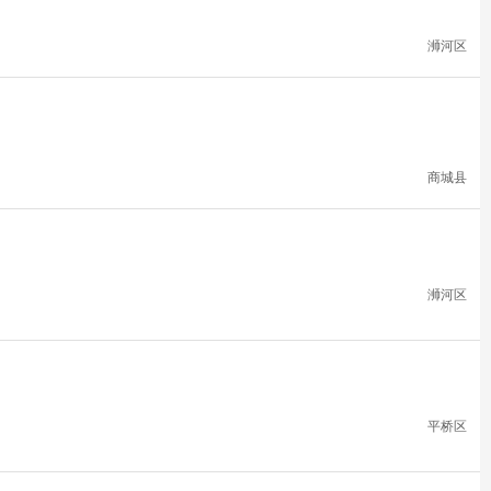
浉河区
商城县
浉河区
平桥区