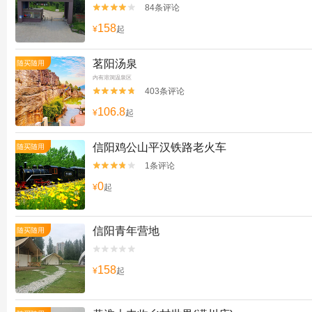
84条评论


158
¥
起
茗阳汤泉
随买随用
内有溶洞温泉区
403条评论


106.8
¥
起
信阳鸡公山平汉铁路老火车
随买随用
1条评论


0
¥
起
信阳青年营地
随买随用


158
¥
起