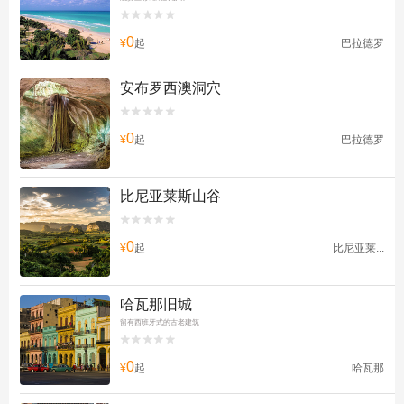


0
¥
起
巴拉德罗
安布罗西澳洞穴


0
¥
起
巴拉德罗
比尼亚莱斯山谷


0
¥
起
比尼亚莱...
哈瓦那旧城
留有西班牙式的古老建筑


0
¥
起
哈瓦那