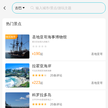

古巴
输入城市/景点/游玩主题


热门景点
圣地亚哥海事博物馆
随买随用
展示历史悠久的船只


190
¥
起
圣地亚哥
拉霍亚海岸
可近距离观赏海豹海狮
20条评论


223
¥
起
圣地亚哥
科罗拉多岛
太平洋中的度假胜地之一
20条评论

