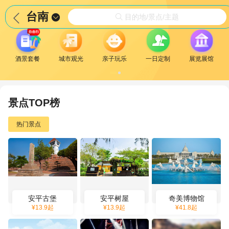
台南


目的地/景点/主题

酒景套餐
城市观光
亲子玩乐
一日定制
展览展馆
景点TOP榜
热门景点
安平古堡
安平树屋
奇美博物馆
¥
13.9
起
¥
13.9
起
¥
41.8
起