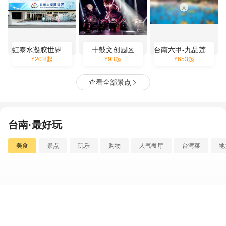
虹泰水凝胶世界观光工厂
十鼓文创园区
台南六甲-九品莲花生态教育园区
¥
20.8
起
¥
93
起
¥
653
起
查看全部景点

台南·最好玩
美食
景点
玩乐
购物
人气餐厅
台湾菜
地