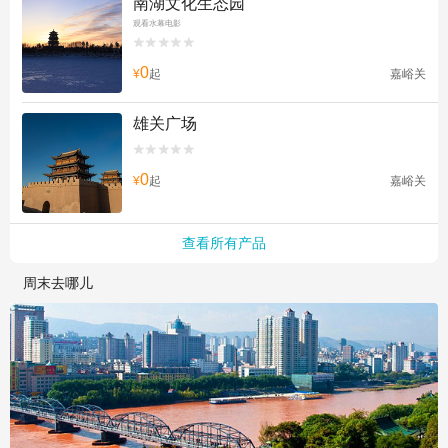
南湖文化生态园
观看水幕电影


0
¥
起
嘉峪关
雄关广场


0
¥
起
嘉峪关
查看所有产品
周末去哪儿