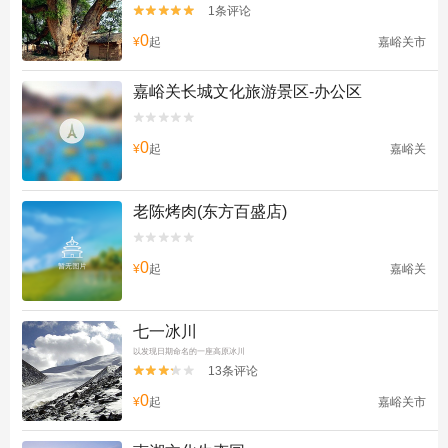
1条评论


0
¥
起
嘉峪关市
嘉峪关长城文化旅游景区-办公区


0
¥
起
嘉峪关
老陈烤肉(东方百盛店)


0
¥
起
嘉峪关
七一冰川
以发现日期命名的一座高原冰川
13条评论


0
¥
起
嘉峪关市