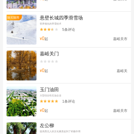
悬壁长城四季滑雪场
随买随用
世界领先的旱雪技术
5条评论


0
¥
起
嘉峪关市
嘉峪关门


0
¥
起
嘉峪关
玉门油田
大型综合性石油企业
1条评论


0
¥
起
嘉峪关市
左公柳
提高西北人的文化素质起到了积极作用