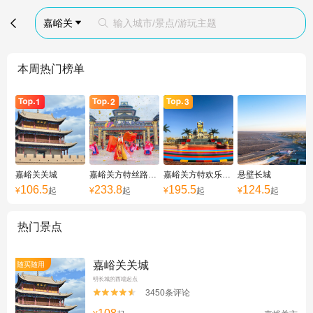

嘉峪关
输入城市/景点/游玩主题


本周热门榜单
嘉峪关关城
嘉峪关方特丝路神画
嘉峪关方特欢乐世界
悬壁长城
106.5
233.8
195.5
124.5
¥
起
¥
起
¥
起
¥
起
热门景点
嘉峪关关城
随买随用
明长城的西端起点
3450条评论

