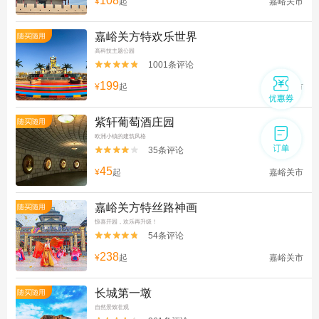
108
¥
起
嘉峪关市
嘉峪关方特欢乐世界
随买随用
高科技主题公园
1001条评论


199
¥
起
嘉峪关市
紫轩葡萄酒庄园
随买随用
欧洲小镇的建筑风格
35条评论


45
¥
起
嘉峪关市
嘉峪关方特丝路神画
随买随用
惊喜开园，欢乐再升级！
54条评论


238
¥
起
嘉峪关市
长城第一墩
随买随用
自然景致壮观