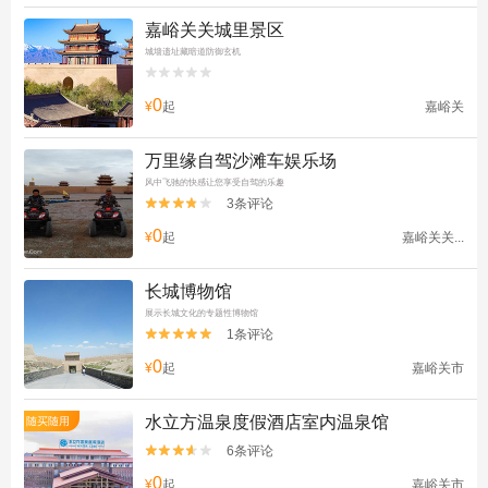
嘉峪关关城里景区
城墙遗址藏暗道防御玄机


0
¥
起
嘉峪关
万里缘自驾沙滩车娱乐场
风中飞驰的快感让您享受自驾的乐趣
3条评论


0
¥
起
嘉峪关关...
长城博物馆
展示长城文化的专题性博物馆
1条评论


0
¥
起
嘉峪关市
水立方温泉度假酒店室内温泉馆
随买随用
6条评论


0
¥
起
嘉峪关市