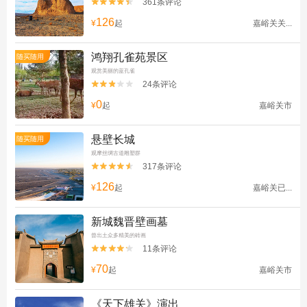
361条评论


126
¥
起
嘉峪关关...
鸿翔孔雀苑景区
随买随用
观赏美丽的蓝孔雀
24条评论


0
¥
起
嘉峪关市
悬壁长城
随买随用
观摩丝绸古道雕塑群
317条评论


126
¥
起
嘉峪关已...
新城魏晋壁画墓
曾出土众多精美的砖画
11条评论


70
¥
起
嘉峪关市
《天下雄关》演出