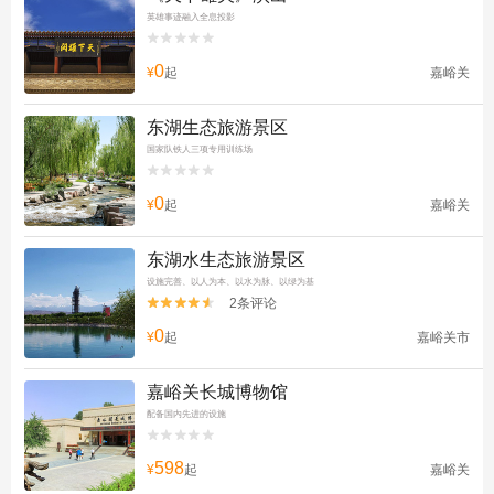
英雄事迹融入全息投影


0
¥
起
嘉峪关
东湖生态旅游景区
国家队铁人三项专用训练场


0
¥
起
嘉峪关
东湖水生态旅游景区
设施完善、以人为本、以水为脉、以绿为基
2条评论


0
¥
起
嘉峪关市
嘉峪关长城博物馆
配备国内先进的设施


598
¥
起
嘉峪关