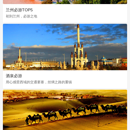
兰州必游TOP5
初到兰州，必游之地
酒泉必游
用心感受西域的交通要塞，丝绸之路的重镇