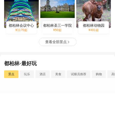
都柏林会议中心
都柏林圣三一学院
都柏林动物园
¥
1170
起
¥
50
起
¥
401
起
查看全部景点

都柏林·最好玩
景点
玩乐
酒店
美食
试睡员推荐
购物
高