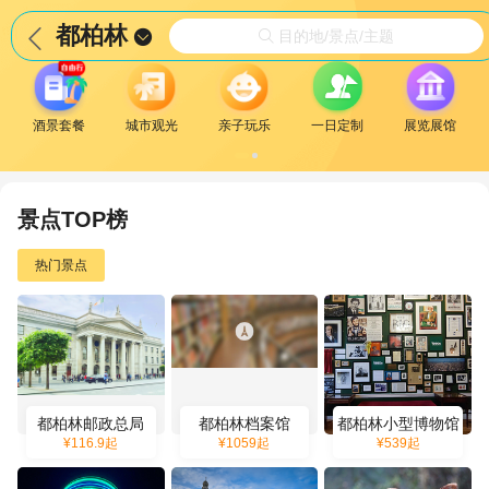
都柏林


目的地/景点/主题

酒景套餐
城市观光
亲子玩乐
一日定制
展览展馆
景点TOP榜
热门景点
都柏林邮政总局
都柏林档案馆
都柏林小型博物馆
¥
116.9
起
¥
1059
起
¥
539
起