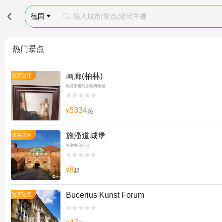

德国
输入城市/景点/游玩主题


热门景点
画廊(柏林)
随买随用
欣赏旧世纪的欧洲绘画


5334
¥
起
施潘道城堡
随买随用
可举办音乐会


8
¥
起
Bucerius Kunst Forum
随买随用

