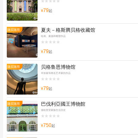


79
¥
起
夏夫－格斯腾贝格收藏馆
随买随用
绘画、素描和雕塑作品


79
¥
起
贝格鲁恩博物馆
随买随用
毕加索等闻名艺术家的作品


79
¥
起
巴伐利亞國王博物館
随买随用
描绘皇室家族生活历史


750
¥
起