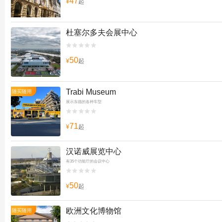
47
¥
起
杜塞尔多夫会展中心


50
¥
起
Trabi Museum
随买随用
展示东德的各种车型


71
¥
起
汉诺威展览中心
有35个功能厅的会议中心


50
¥
起
欧洲文化博物馆
随买随用