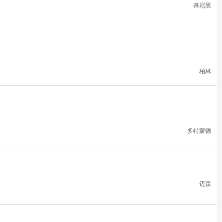
慕尼黑
柏林
多特蒙德
迈森