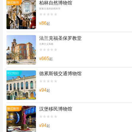
柏林自然博物馆
随买随用
探索古老的自然科学


86
¥
起
法兰克福圣保罗教堂
古典主义风格


665
¥
起
德累斯顿交通博物馆
可订明日


94
¥
起
汉堡移民博物馆
随买随用


94
¥
起