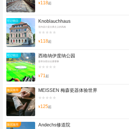
118
¥
起
Knoblauchhaus
可订明日
室内设计是古典主义的风格


118
¥
起
西格纳伊度纳公园
可订明日
曾举办部分比赛赛事


71
¥
起
MEISSEN 梅森瓷器体验世界
随买随用


125
¥
起
Andechs修道院
随买随用