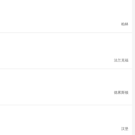
柏林
法兰克福
德累斯顿
汉堡