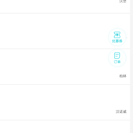
汉堡
杜塞尔多...
柏林
汉诺威