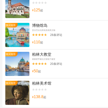


125
¥
起
博物馆岛
随买随用
赏古巴比伦和埃及精美文物
28条评论


110
¥
起
柏林大教堂
随买随用
观看霍亨索伦王朝地下墓室
20条评论


50
¥
起
柏林美术馆
随买随用


138.8
¥
起