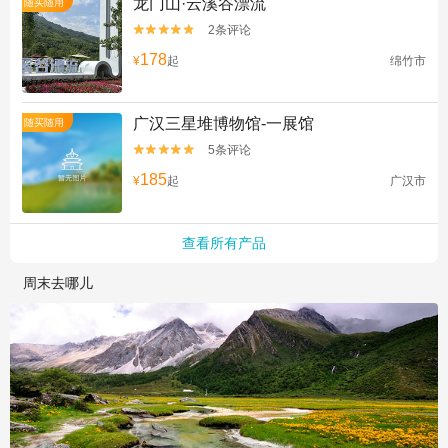
龙门山·云溪谷漂流
随买随用
2条评论


178
¥
起
绵竹市
广汉三星堆博物馆-一展馆
随买随用
5条评论


185
¥
起
广汉市
查看所有产品
周末去哪儿