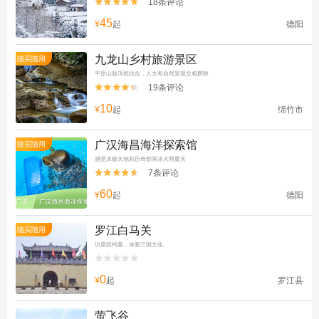
18条评论


45
¥
起
德阳
九龙山乡村旅游景区
随买随用
平原山脉浑然结合，人文和自然景观交相辉映
19条评论


10
¥
起
绵竹市
广汉海昌海洋探索馆
随买随用
感受冰极天地和历奇部落冰火两重天
7条评论


60
¥
起
德阳
罗江白马关
随买随用
访庞统祠墓，体验三国文化


0
¥
起
罗江县
萤飞谷