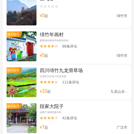


0
¥
起
绵竹市
绵竹年画村
随买随用
家家墙外都有年画很有特色
88条评论


0
¥
起
绵竹市
四川绵竹九龙滑草场
随买随用
以滑草为主的户外游乐园
111条评论


10
¥
起
九龙山乡...
段家大院子
随买随用
始建于清朝乾隆年间
42条评论


7
¥
起
广汉市