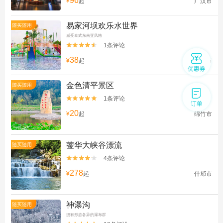
96
¥
起
广汉市
易家河坝欢乐水世界
随买随用
感受泰式东南亚风格
1条评论


38
¥
起
广汉市
金色清平景区
随买随用
1条评论


20
¥
起
绵竹市
蓥华大峡谷漂流
随买随用
4条评论


278
¥
起
什邡市
神瀑沟
随买随用
拥有形态各异的瀑布群