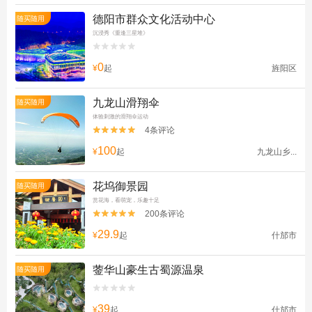
德阳市群众文化活动中心
随买随用
沉浸秀《重逢三星堆》


0
¥
起
旌阳区
九龙山滑翔伞
随买随用
体验刺激的滑翔伞运动
4条评论


100
¥
起
九龙山乡...
花坞御景园
随买随用
赏花海，看萌宠，乐趣十足
200条评论


29.9
¥
起
什邡市
蓥华山豪生古蜀源温泉
随买随用


39
¥
起
什邡市