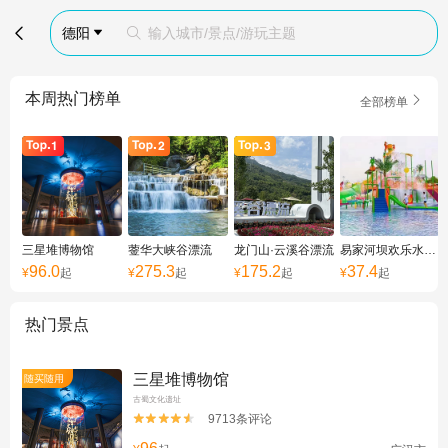

德阳
输入城市/景点/游玩主题


本周热门榜单

全部榜单
三星堆博物馆
蓥华大峡谷漂流
龙门山·云溪谷漂流
易家河坝欢乐水世界
96.0
275.3
175.2
37.4
¥
起
¥
起
¥
起
¥
起
热门景点
三星堆博物馆
随买随用
古蜀文化遗址
9713条评论

