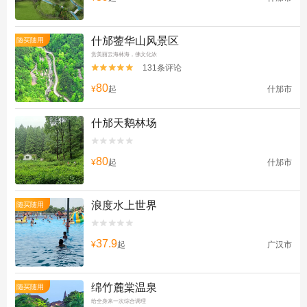
什邡蓥华山风景区
随买随用
赏美丽云海林海，佛文化浓
131条评论


80
¥
起
什邡市
什邡天鹅林场


80
¥
起
什邡市
浪度水上世界
随买随用


37.9
¥
起
广汉市
绵竹麓棠温泉
随买随用
给全身来一次综合调理