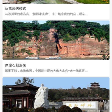
远离烧烤模式
与冰川里的水晶宫、“摄影家走廊”、来一场亲密的约会，艰辛会有的，可这都是值得的
摩崖石刻造像
诸事不顺，来抱佛脚，中国最壮观的大佛大盘点~来一场真正的“佛”系之旅，乐山大佛是首选