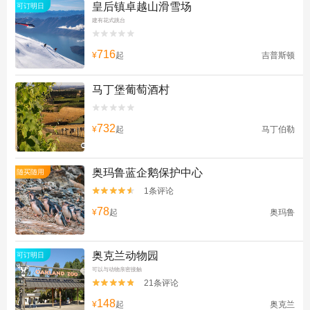
皇后镇卓越山滑雪场
可订明日
建有花式跳台


716
¥
起
吉普斯顿
马丁堡葡萄酒村


732
¥
起
马丁伯勒
奥玛鲁蓝企鹅保护中心
随买随用
1条评论


78
¥
起
奥玛鲁
奥克兰动物园
可订明日
可以与动物亲密接触
21条评论


148
¥
起
奥克兰