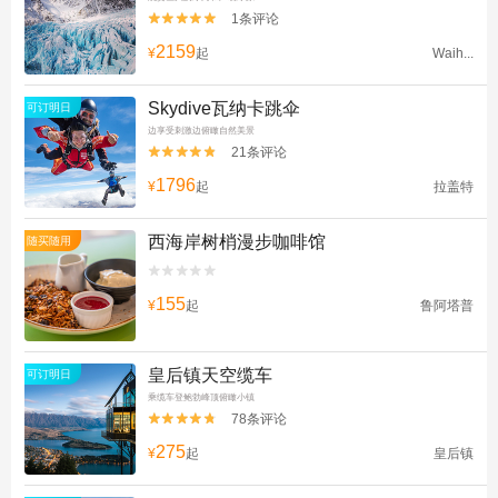
1条评论


2159
¥
起
Waih...
Skydive瓦纳卡跳伞
可订明日
边享受刺激边俯瞰自然美景
21条评论


1796
¥
起
拉盖特
西海岸树梢漫步咖啡馆
随买随用


155
¥
起
鲁阿塔普
皇后镇天空缆车
可订明日
乘缆车登鲍勃峰顶俯瞰小镇
78条评论


275
¥
起
皇后镇