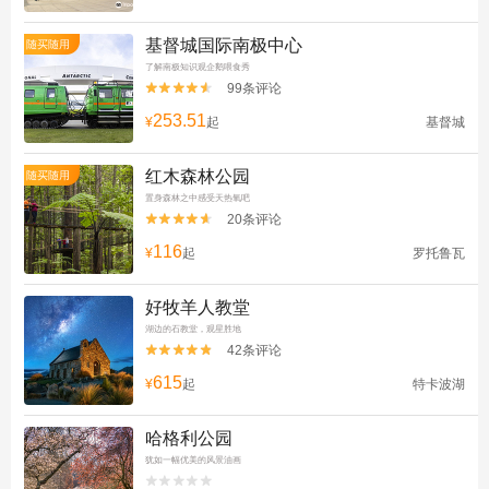
基督城国际南极中心
随买随用
了解南极知识观企鹅喂食秀
99条评论


253.51
¥
起
基督城
红木森林公园
随买随用
置身森林之中感受天热氧吧
20条评论


116
¥
起
罗托鲁瓦
好牧羊人教堂
湖边的石教堂，观星胜地
42条评论


615
¥
起
特卡波湖
哈格利公园
犹如一幅优美的风景油画

