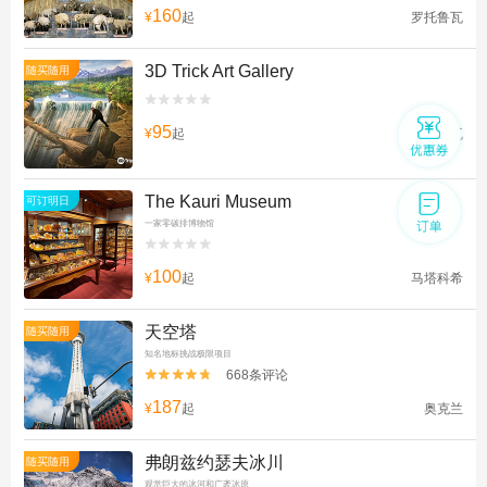
160
¥
起
罗托鲁瓦
3D Trick Art Gallery
随买随用


95
¥
起
罗托鲁瓦
The Kauri Museum
可订明日
一家零碳排博物馆


100
¥
起
马塔科希
天空塔
随买随用
知名地标挑战极限项目
668条评论


187
¥
起
奥克兰
弗朗兹约瑟夫冰川
随买随用
观赏巨大的冰河和广袤冰原