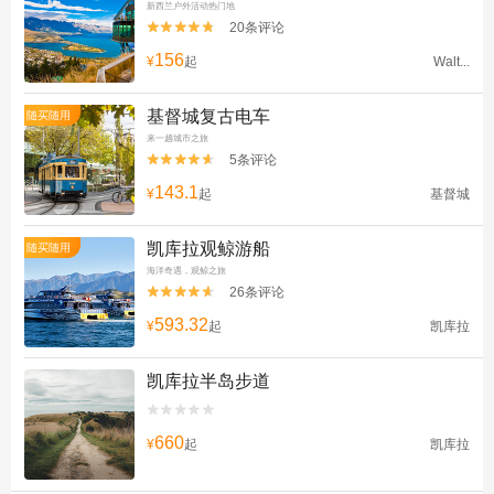
新西兰户外活动热门地
20条评论


156
¥
起
Walt...
基督城复古电车
随买随用
来一趟城市之旅
5条评论


143.1
¥
起
基督城
凯库拉观鲸游船
随买随用
海洋奇遇，观鲸之旅
26条评论


593.32
¥
起
凯库拉
凯库拉半岛步道


660
¥
起
凯库拉