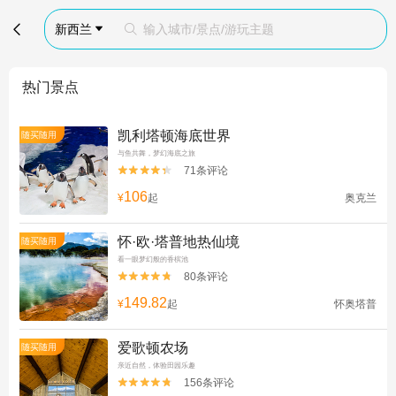

新西兰
输入城市/景点/游玩主题


热门景点
凯利塔顿海底世界
随买随用
与鱼共舞，梦幻海底之旅
71条评论


106
¥
起
奥克兰
怀·欧·塔普地热仙境
随买随用
看一眼梦幻般的香槟池
80条评论


149.82
¥
起
怀奥塔普
爱歌顿农场
随买随用
亲近自然，体验田园乐趣
156条评论

