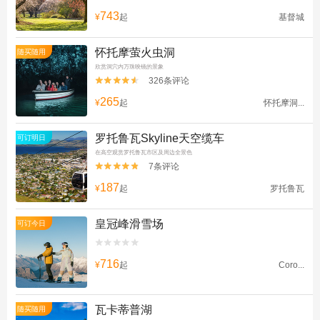
743
¥
起
基督城
怀托摩萤火虫洞
随买随用
欣赏洞穴内万珠映镜的景象
326条评论


265
¥
起
怀托摩洞...
罗托鲁瓦Skyline天空缆车
可订明日
在高空观赏罗托鲁瓦市区及周边全景色
7条评论


187
¥
起
罗托鲁瓦
皇冠峰滑雪场
可订今日


716
¥
起
Coro...
瓦卡蒂普湖
随买随用