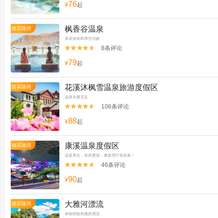
76
¥
起
枫香谷温泉
随买随用
具有休闲和养生功效
8条评论


79
¥
起
花溪沐枫雪温泉旅游度假区
随买随用
温泉水量充足
106条评论


88
¥
起
康溪温泉度假区
随买随用
温泉养生，休闲度假，康复理疗等你来！
46条评论


90
¥
起
大雅河漂流
随买随用
体验惊险刺激的漂流