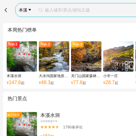

本溪
输入城市/景点/游玩主题


本周热门榜单
本溪水洞
大冰沟国家地质森林公园
关门山国家森林公园
小市一庄
147.6
48.3
77.8
28.7
¥
起
¥
起
¥
起
¥
起
热门景点
本溪水洞
随买随用
泛舟游览地下河
1790条评论

