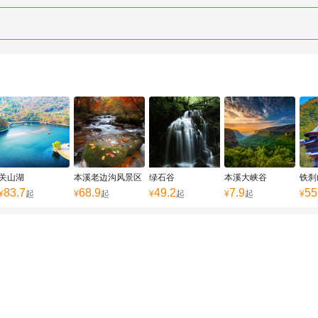
关山湖
本溪老边沟风景区
绿石谷
本溪大峡谷
铁刹
83.7
68.9
49.2
7.9
55
¥
起
¥
起
¥
起
¥
起
¥