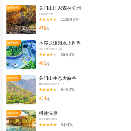
关门山国家森林公园
随买随用
东北赏枫胜地
1135条评论


79
¥
起
本溪龙溪园水上世界
随买随用
项目多且全的水上乐园
36条评论


80
¥
起
关门山生态大峡谷
随买随用
森林覆盖率百分之九十八
64条评论


34
¥
起
枫述温泉
随买随用
得天独厚的水资源
8条评论

