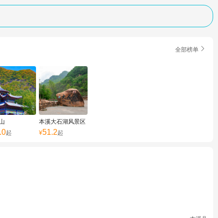

全部榜单
山
本溪大石湖风景区
.0
51.2
起
¥
起