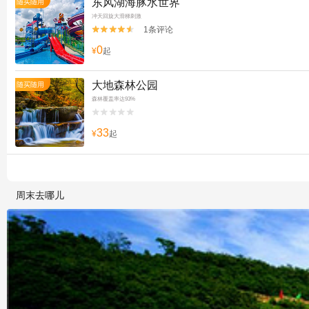
东风湖海豚水世界
随买随用
冲天回旋大滑梯刺激
1条评论


0
¥
起
大地森林公园
随买随用
森林覆盖率达93%


33
¥
起
周末去哪儿