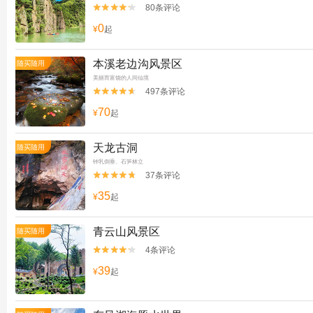
80条评论


0
¥
起
本溪老边沟风景区
随买随用
美丽而富饶的人间仙境
497条评论


70
¥
起
天龙古洞
随买随用
钟乳倒垂、石笋林立
37条评论


35
¥
起
青云山风景区
随买随用
4条评论


39
¥
起