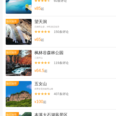
60条评论


85
¥
起
望天洞
随买随用
石梯田众多，钟乳形态各异
150条评论


65
¥
起
枫林谷森林公园
随买随用
三面环山
119条评论


64.5
¥
起
五女山
随买随用
四季皆景的峻秀山峰
407条评论


100
¥
起
本溪大石湖风景区
随买随用