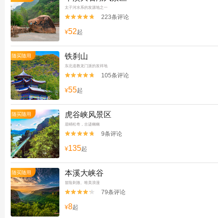
太子河水系的发源地之一
223条评论


52
¥
起
铁刹山
随买随用
东北道教龙门派的发祥地
105条评论


55
¥
起
虎谷峡风景区
随买随用
崖峭松奇，古迹幽幽
9条评论


135
¥
起
本溪大峡谷
随买随用
冒险刺激、唯美浪漫
79条评论


8
¥
起