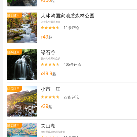
150
¥
起
大冰沟国家地质森林公园
随买随用
体验高空漂流项目
11条评论


49
¥
起
绿石谷
随买随用
谷内大小瀑布众多
465条评论


49.9
¥
起
小市一庄
随买随用
27条评论


29
¥
起
关山湖
随买随用
自然景观融合现代建筑