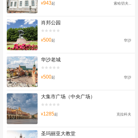
943
¥
起
索哈切夫...
肖邦公园


500
¥
起
华沙
华沙老城


500
¥
起
华沙
大集市广场（中央广场）


1285
¥
起
克拉科夫
圣玛丽亚大教堂