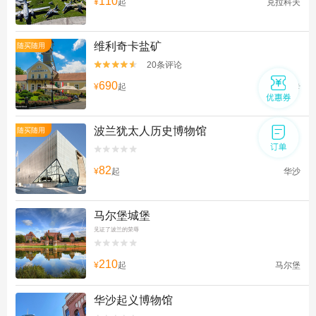
110
¥
起
克拉科夫
维利奇卡盐矿
随买随用
20条评论


690
¥
起
维利奇卡
波兰犹太人历史博物馆
随买随用


82
¥
起
华沙
马尔堡城堡
见证了波兰的荣辱


210
¥
起
马尔堡
华沙起义博物馆