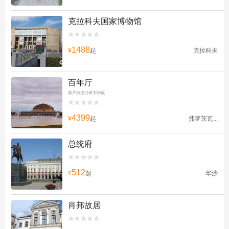
克拉科夫国家博物馆


1488
¥
起
克拉科夫
百年厅
窗户由进口硬木制成


4399
¥
起
弗罗茨瓦...
总统府


512
¥
起
华沙
肖邦故居

