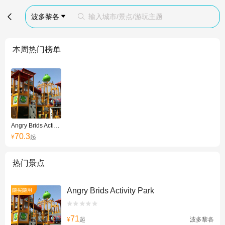

波多黎各
输入城市/景点/游玩主题


本周热门榜单
Angry Brids Activity Park
70.3
¥
起
热门景点
Angry Brids Activity Park
随买随用


71
¥
起
波多黎各