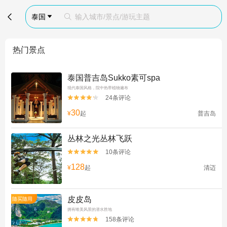

泰国
输入城市/景点/游玩主题


热门景点
泰国普吉岛Sukko素可spa
现代泰国风格，院中热带植物遍布
24条评论


30
¥
起
普吉岛
丛林之光丛林飞跃
10条评论


128
¥
起
清迈
皮皮岛
随买随用
拥有唯美风景的潜水胜地
158条评论

