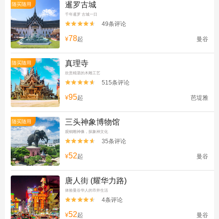
暹罗古城
随买随用
千年暹罗 古城一日
49条评论


78
¥
起
曼谷
真理寺
随买随用
欣赏精湛的木雕工艺
515条评论


95
¥
起
芭堤雅
三头神象博物馆
随买随用
观铜雕神像，探象神文化
35条评论


52
¥
起
曼谷
唐人街 (耀华力路)
体验曼谷华人的市井生活
4条评论


52
¥
起
曼谷