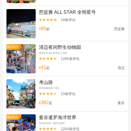
芭提雅 ALL STAR 全明星号
19条评论


60
¥
起
芭堤雅
清迈夜间野生动物园
随买随用
乘观光车近距离亲近小动物
1295条评论


41
¥
起
清迈
考山路
背包客聚集热门景点
23条评论


382
¥
起
曼谷
曼谷暹罗海洋世界
随买随用
东南亚首屈一指的水族馆
2204条评论

