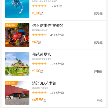
快开来这里体会潜水的乐趣吧
17条评论


108
¥
起
芭堤雅
信不信由你博物馆
随买随用
新奇有趣的博物馆
351条评论


42
¥
起
芭堤雅
邦芭茵夏宫
曾为泰国王室避暑夏宫
107条评论


100
¥
起
邦帕音
清迈3D艺术馆
随买随用
清迈幻画·艺境视界
183条评论


45.56
¥
起
清迈