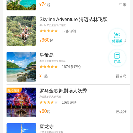
74
¥
起
甲米
Skyline Adventure 清迈丛林飞跃
每小时50公里的飞行速度
17条评论


360
¥
起
清迈
皇帝岛
泰国王室度假的专属海岛
1674条评论


1
¥
起
普吉岛
罗马金歌舞剧场人妖秀
随买随用
身姿曼妙的人妖表演
16条评论


60
¥
起
芭堤雅
查龙寺
欣赏舍利塔的珍宝舍利