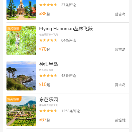
27条评论


88
¥
起
普吉岛
Flying Hanuman丛林飞跃
随买随用
在热带雨林中飞翔
64条评论


70
¥
起
普吉岛
神仙半岛
醉人落日余晖
48条评论


10
¥
起
普吉岛
东芭乐园
随买随用
体验泰式民俗文化
1253条评论


67
¥
起
芭堤雅