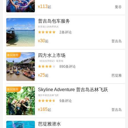
113
¥
起
曼谷
普吉岛包车服务
欣赏迷人的热带风光
2条评论


30
¥
起
普吉岛
四方水上市场
随买随用
《杜拉拉升职记》取景地
890条评论


25
¥
起
芭堤雅
Skyline Adventure 普吉岛丛林飞跃
随买随用
项目丰富的丛林飞跃
9条评论


165
¥
起
普吉岛
芭堤雅潜水